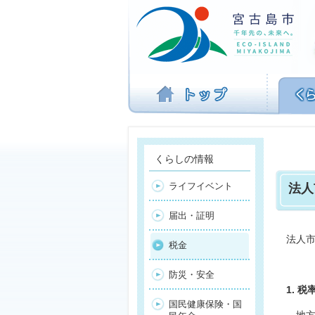
ナ
ビ
ゲ
ー
シ
ョ
ン
を
飛
ば
す
くらしの情報
ライフイベント
法人
届出・証明
法人市
税金
防災・安全
1. 
国民健康保険・国