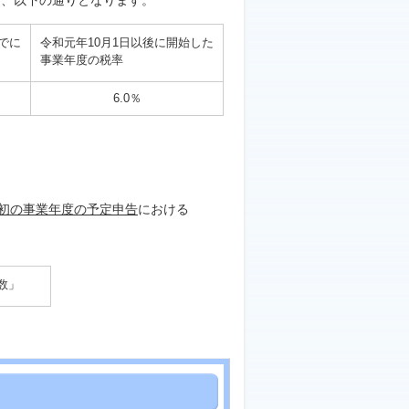
、以下の通りとなります。
までに
令和元年10月1日以後に開始した
事業年度の税率
6.0％
初の事業年度の予定申告
における
数」