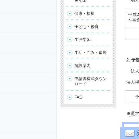
地方
民年金
健康・福祉
平成
た事
子ども・教育
生涯学習
生活・ごみ・環境
2. 
施設案内
法人
申請書様式ダウン
法人
ロード
予
FAQ
※通常