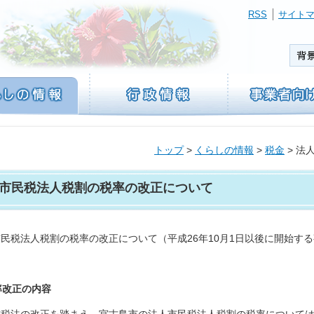
RSS
サイト
トップ
>
くらしの情報
>
税金
> 法
市民税法人税割の税率の改正について
民税法人税割の税率の改正について（平成26年10月1日以後に開始す
税率改正の内容