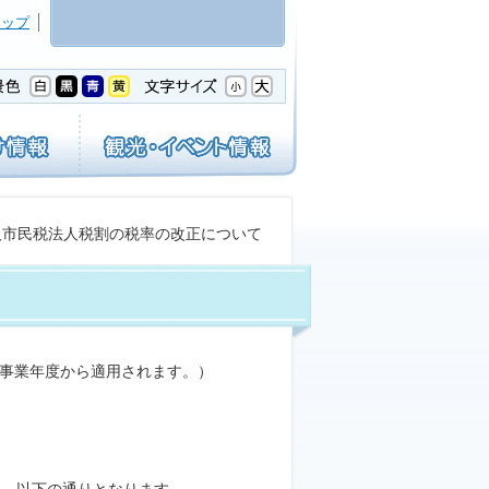
マップ
人市民税法人税割の税率の改正について
る事業年度から適用されます。）