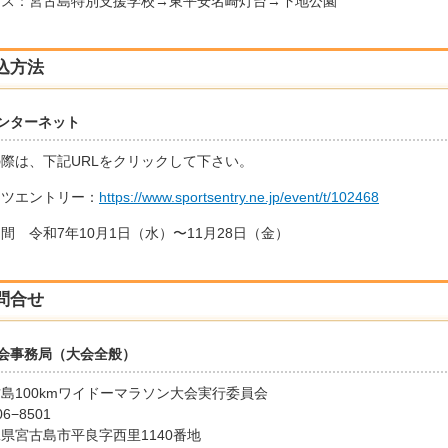
ス：宮古島特別支援学校→東平安名崎灯台→下地公園
込方法
ンターネット
際は、下記URLをクリックして下さい。
ーツエントリー：
https://www.sportsentry.ne.jp/event/t/102468
間 令和7年10月1日（水）〜11月28日（金）
問合せ
会事務局（大会全般）
100kmワイドーマラソン大会実行委員会
−8501
宮古島市平良字西里1140番地