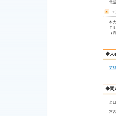
電話 ：
エ
本大
ＴＥＬ
（月〜
◆大
第3
◆関
全日
宮古島