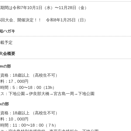
期間は令和7年10月1日（水）〜11月28日（金）
36回大会、開催決定！！ 令和8年1月25日（日）
知ハガキ
掲載予定
大会概要
kmの部
格：18歳以上 （高校生不可）
：17，000円
間：5：00〜18：00（13h）
ス：下地公園→伊良部大橋→宮古島一周→下地公園
kmの部
格：18歳以上 （高校生不可）
：10，000円
間：11：00〜18：00（７h）