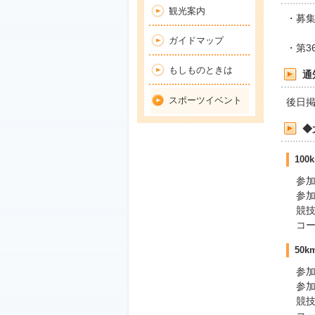
観光案内
・募集
ガイドマップ
・第
もしものときは
通
スポーツイベント
後日
◆
100
参加資
参加料
競技時
コー
50
参加資
参加料
競技時