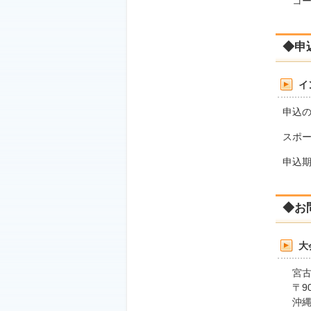
コー
◆申
イ
申込の
スポ
申込期
◆お
大
宮古島
〒906
沖縄県