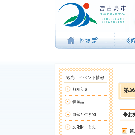
ナ
ビ
ゲ
ー
シ
ョ
ン
を
飛
ば
す
観光・イベント情報
お知らせ
第3
特産品
◆お
自然と生き物
文化財・市史
第