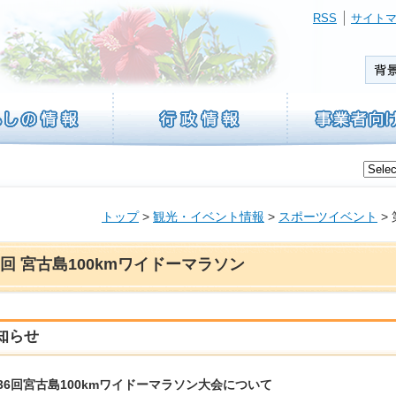
RSS
サイト
トップ
>
観光・イベント情報
>
スポーツイベント
>
6回 宮古島100kmワイドーマラソン
知らせ
36回宮古島100kmワイドーマラソン大会について