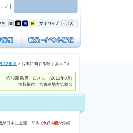
マップ
2012年度
> 台風に関する数字あれこれ
第75回
防災一口メモ
(2012年8月)
情報提供：宮古島地方気象台
個が日本に上陸、平均で
約7.4個
が沖縄