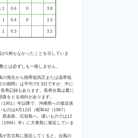
1.1
0.6
0
3.8
1
0.4
0
3.3
1
0.3
3.2
風が1例もなかったことを示していま
近数とは必ずしも一致しません。
風の発生から熱帯低気圧または温帯低
での期間）は平均で5.3日ですが、中に
いう長寿記録もあります。長寿台風は夏に
経路をとる傾向があります。
（1951）年以降で、沖縄県への接近状
ものは4月12日（昭和42（1967）
、西表島、石垣島へ、遅いものでは12
9（1984）年）に大東島に接近していま
が宮古島に接近してくると、台風の