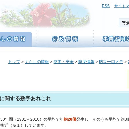
RSS
サイト
トップ
>
くらしの情報
>
防災・安全
>
防災情報
>
防災一口メモ
>
に関する数字あれこれ
30年間（1981～2010）の平均で年
約26個
発生し、そのうち平均で約3
に接近（※１）しています。