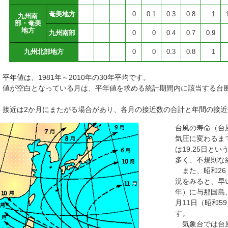
奄美地方
0
0.1
0.3
0.8
1
九州南
部・奄美
地方
九州南部
0
0
0.4
0.7
0.9
九州北部地方
0
0
0.3
0.8
1
 平年値は、1981年～2010年の30年平均です。
） 値が空白となっている月は、平年値を求める統計期間内に該当する台
） 接近は2か月にまたがる場合があり、各月の接近数の合計と年間の接
台風の寿命（台
気圧に変わるま
は19.25日と
多く、不規則な
また、昭和26
況をみると、早い
年）に与那国島
月11日（昭和5
す。
気象台では台風