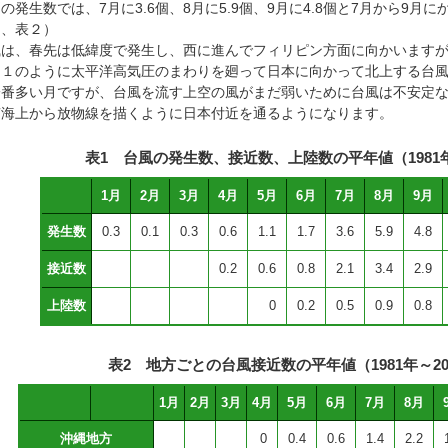
発生数では、7月に3.6個、8月に5.9個、9月に4.8個と7月から9月
１、表２）
は、春先は低緯度で発生し、西に進んでフィリピン方面に向かいますが
図１のように太平洋高気圧のまわりを廻って日本に向かって北上する台風
一番多い月ですが、台風を流す上空の風がまだ弱いために台風は不安定な
南海上から放物線を描くように日本付近を通るようになります。
表1 台風の発生数、接近数、上陸数の平年値（1981年
1月
2月
3月
4月
5月
6月
7月
8月
9月
発生数
0.3
0.1
0.3
0.6
1.1
1.7
3.6
5.9
4.8
接近数
0.2
0.6
0.8
2.1
3.4
2.9
上陸数
0
0.2
0.5
0.9
0.8
表2 地方ごとの台風接近数の平年値（1981年～20
1月
2月
3月
4月
5月
6月
7月
8月
沖縄地方
0
0.4
0.6
1.4
2.2