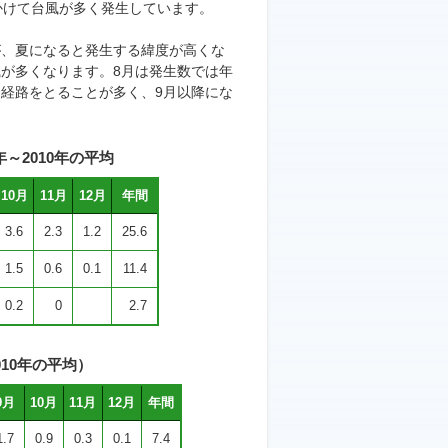
にかけて台風が多く発生しています。
、夏になると発生する緯度が高くな
が多くなります。8月は発生数では年
経路をとることが多く、9月以降にな
～2010年の平均
10月
11月
12月
年間
3.6
2.3
1.2
25.6
1.5
0.6
0.1
11.4
0.2
0
2.7
10年の平均）
9月
10月
11月
12月
年間
1.7
0.9
0.3
0.1
7.4