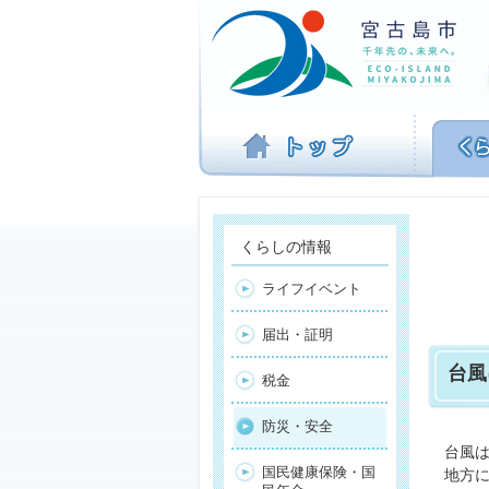
ナ
ビ
ゲ
ー
シ
ョ
ン
を
飛
ば
す
くらしの情報
ライフイベント
届出・証明
台風
税金
防災・安全
台風は
国民健康保険・国
地方