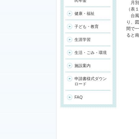
民年金
月別の
（表
健康・福祉
台風
り、
子ども・教育
間で
ると
生涯学習
生活・ごみ・環境
施設案内
申請書様式ダウン
ロード
FAQ