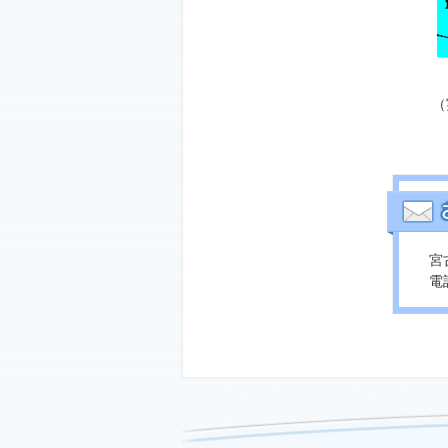
（
宮
電話