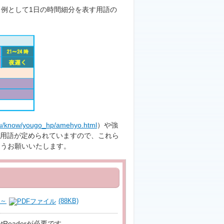
、例として1日の時間細分を表す用語の
hou/know/yougo_hp/amehyo.html
）や強
用語が定められていますので、これら
ようお願いいたします。
て～
(88KB)
tReaderが必要です。