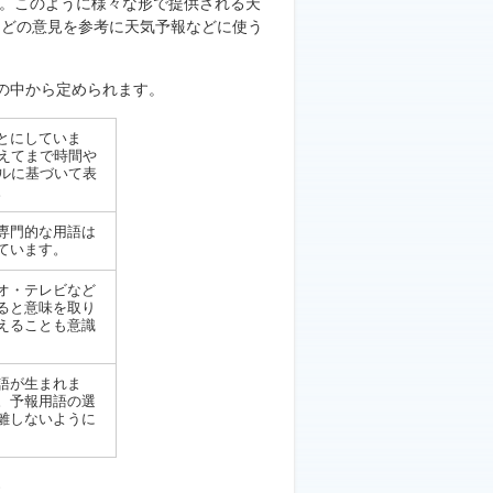
す。このように様々な形で提供される天
などの意見を参考に天気予報などに使う
の中から定められます。
とにしていま
えてまで時間や
ルに基づいて表
。
専門的な用語は
ています。
オ・テレビなど
ると意味を取り
えることも意識
語が生まれま
。予報用語の選
離しないように
す