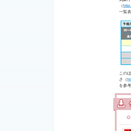
（
http
一覧
この
さ（
h
を参