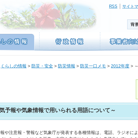
RSS
サイト
>
くらしの情報
>
防災・安全
>
防災情報
>
防災一口メモ
>
2012年度
> 
気予報や気象情報で用いられる用語について～
予報や注意報・警報など気象庁が発表する各種情報は、電話、ラジオに