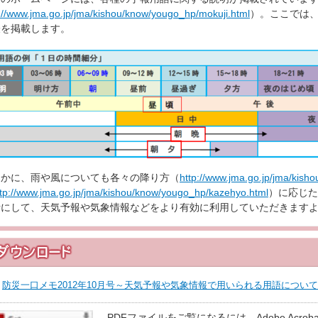
://www.jma.go.jp/jma/kishou/know/yougo_hp/mokuji.html
）。ここでは
表を掲載します。
ほかに、雨や風についても各々の降り方（
http://www.jma.go.jp/jma/kis
ttp://www.jma.go.jp/jma/kishou/know/yougo_hp/kazehyo.html
）に応じた
考にして、天気予報や気象情報などをより有効に利用していただきます
防災一口メモ2012年10月号～天気予報や気象情報で用いられる用語につい
PDFファイルをご覧になるには、Adobe Acroba