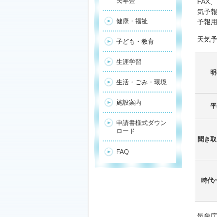
民年金
FA
気予
健康・福祉
予報
天気
子ども・教育
生涯学習
明
生活・ごみ・環境
施設案内
平
申請書様式ダウン
ロード
聞き取
FAQ
時代
気象