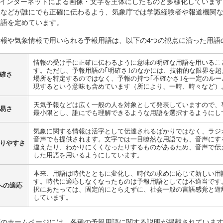
X、インターネットによる画像・文字を主体にしたものと多様化していま
報などが誰にでも正確に伝わるよう、気象庁では学識経験者や報道機関
用語を定めています。
予報や気象情報で用いられる予報用語は、以下の4つの観点に沿った用語
情報の受け手に正確に伝わるように意味の明確な用語を用いるこ
す。ただし、予報用語の｢明確さ｣のなかには、技術的な限界を超
確さ
場所を特定するのではなく、予報の持つ｢不確かさ｣を一定のルー
現するという意味も含めています（所により、一時、時々など）
天気予報などは広く一般の人を対象として発表していますので、
易さ
最小限とし、誰にでも理解できるような用語を選択するようにし
気象に関する情報は活字として伝達されるばかりではなく、ラジ
音声でも提供されます。文字では一目瞭然な用語でも、音声にす
りやすさ
違えたり、わかりにくくなったりするものがあるため、音声で伝
した用語を用いるようにしています。
本来、用語は時代とともに変化し、時代の求めに応じて新しい用
す。時代に適応しなくなったものは予報用語としては不適当です
への適応
択にあたっては、固定的にとらえずに、社会一般の言語感覚と遊
しています。
庁のホームページには、各種の予報用語に関する説明が掲載されていま