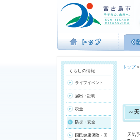
ナ
ビ
ゲ
ー
シ
ョ
ン
を
飛
ば
トップ
す
くらしの情報
ライフイベント
届出・証明
税金
～天
防災・安全
天気
国民健康保険・国