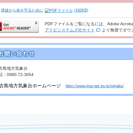
津波から命を守るために
(192KB)
PDFファイルをご覧になるには、Adobe Acroba
アドビシステムズ社サイト
より無償でダウ
古島地方気象台
：0980-72-3054
古島地方気象台ホームページ
http://www.jma-net.go.jp/miyako/