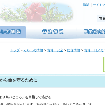
RSS
サイト
トップ
>
くらしの情報
>
防災・安全
>
防災情報
>
防災一口メモ
から命を守るために
「より高いところ」を目指して逃げる
は低い場所をおそいます。海や川から離れ、高いところへ逃げましょ