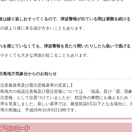
津波は繰り返しおそってくるので、津波警報が出ている間は避難を続ける
めの波より後に来る波が大きいこともあります。
揺れを感じていなくても、津波警報を見たり聞いたりしたら急いで逃げる
が小さくても大きな津波が起こることもあります。
古島地方気象台からのお知らせ
温注意報基準及び霜注意報基準の見直し】
島地方の低温注意報及び霜注意報については、「低温」及び「霜」現象
い注意報」として位置づけていましたが、想定外の事態にも備えるため
基準を見直しました。新しい基準では、最低気温5℃以下となる場合に、
準の実施は、平成26年10月9日13時です。