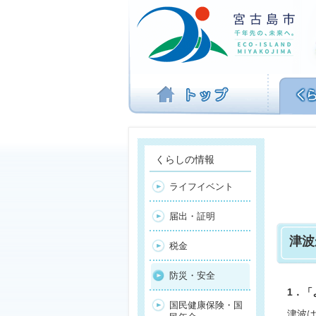
ナ
ビ
ゲ
ー
シ
ョ
ン
を
飛
ば
す
くらしの情報
ライフイベント
届出・証明
津波
税金
防災・安全
1．
国民健康保険・国
津波