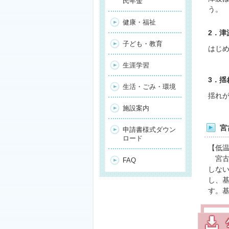
民年金
う。
健康・福祉
2．
子ども・教育
はじ
生涯学習
3．
生活・ごみ・環境
揺れ
施設案内
宮
申請書様式ダウン
ロード
【低
宮古
FAQ
しな
し、
す。基