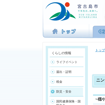
ナ
ビ
ゲ
ー
シ
ョ
ン
を
飛
ば
トップ
す
くらしの情報
ライフイベント
届出・証明
ニン
税金
防災・安全
~穏
国民健康保険・国