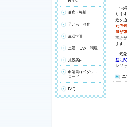
民年金
沖縄
健康・福祉
りま
近を
子ども・教育
た低
風が
生涯学習
事故
ます
生活・ごみ・環境
気象
波に
施設案内
レジ
申請書様式ダウン
ニ
ロード
FAQ