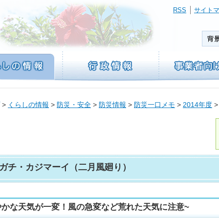
RSS
サイト
>
くらしの情報
>
防災・安全
>
防災情報
>
防災一口メモ
>
2014年度
>
ガチ・カジマーイ（二月風廻り）
やかな天気が一変！風の急変など荒れた天気に注意~