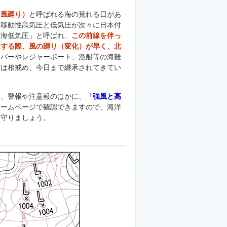
月風廻り）
と呼ばれる海の荒れる日があ
、移動性高気圧と低気圧が次々に日本付
ナ海低気圧」と呼ばれ、
この前線を伴っ
過する際、風の廻り（変化）が早く、北
イバーやレジャーボート、漁船等の海難
者は相戒め、今日まで継承されてきてい
、警報や注意報のほかに、
「強風と高
ホームページで確認できますので、海洋
を守りましょう。