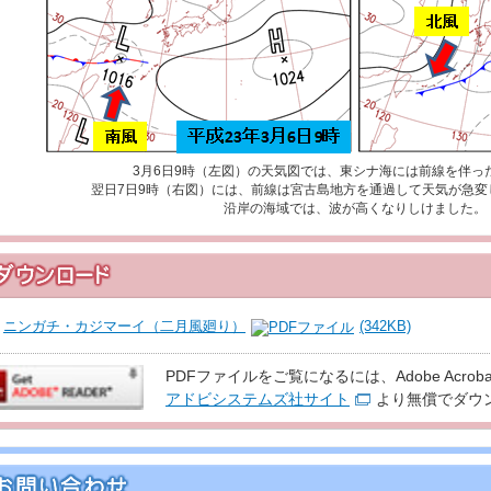
3月6日9時（左図）の天気図では、東シナ海には前線を伴っ
翌日7日9時（右図）には、前線は宮古島地方を通過して天気が急変
沿岸の海域では、波が高くなりしけました。
ニンガチ・カジマーイ（二月風廻り）
(342KB)
PDFファイルをご覧になるには、Adobe Acroba
アドビシステムズ社サイト
より無償でダウ