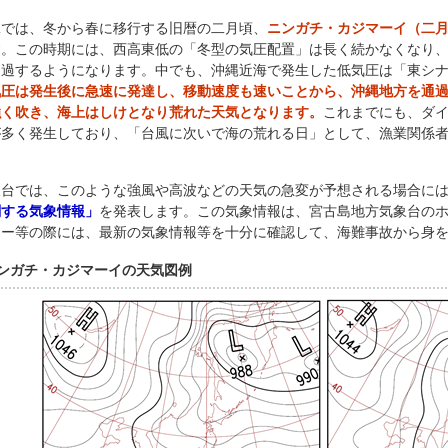
では、冬から春に移行する旧暦の二月頃、
ニンガチ・カジマーイ（二
す。この時期には、西高東低の「冬型の気圧配置」は長く続かなくなり
通過するようになります。中でも、沖縄近海で発生した低気圧は「東シ
気圧は発生後に急速に発達し、移動速度も速いことから、沖縄地方を通
強く吹き、海上はしけとなり荒れた天気となります。
これまでにも、ダ
が多く発生しており、「台風に次いで海の荒れる日」として、漁業関係
。
台では、このような強風や高波などの天気の急変が予想される場合には
関する気象情報」
を発表します。この気象情報は、宮古島地方気象台の
ャー等の際には、最新の気象情報等を十分に確認して、海難事故から身
ンガチ・カジマーイの天気図例