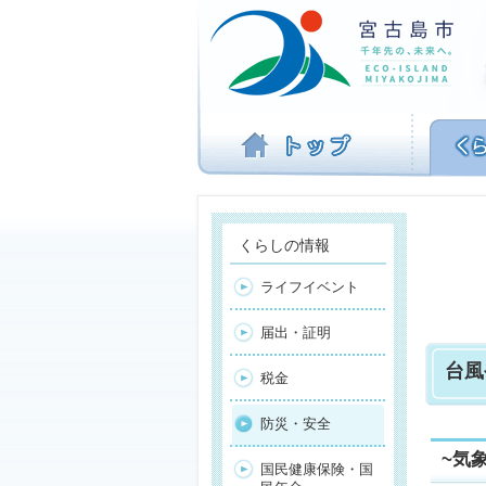
ナ
ビ
ゲ
ー
シ
ョ
ン
を
飛
ば
す
くらしの情報
ライフイベント
届出・証明
台風
税金
防災・安全
~気
国民健康保険・国