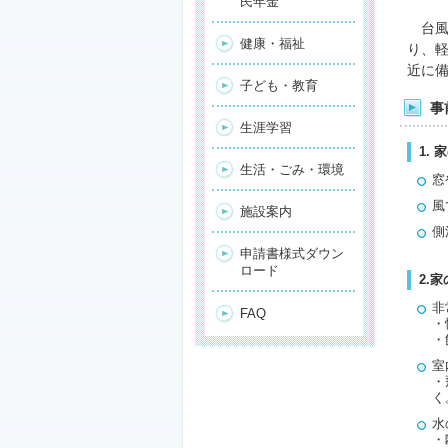
民年金
台風
健康・福祉
り、
近に
子ども・教育
事
生涯学習
1.
生活・ごみ・環境
窓
風
施設案内
側
申請書様式ダウン
ロード
2.
非
FAQ
・
・
室
・
く
水
・