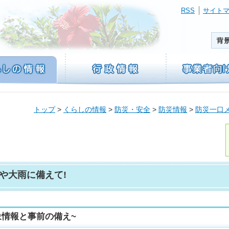
RSS
サイト
トップ
>
くらしの情報
>
防災・安全
>
防災情報
>
防災一口
や大雨に備えて!
象情報と事前の備え~