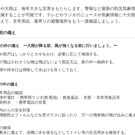
や大雨は、毎年大きな災害をもたらします。警報など最新の防災気象情
軽減することが可能です。テレビやラジオのニュースや気象情報に十分
備えて、非常用品、最寄りの避難場所をもう一度確認しましょう。
前の備え
 家の外の備え
〜大雨が降る前、風が強くなる前に行いましょう。〜
や雨戸はしっかりとカギをかけ、必要に応じて補強する。
で飛ばされそうな物は飛ばないよう固定又は、家の中へ格納する。
溝や排水口は掃除して水はけを良くしておく。
家の中の備え
常用品の確認
懐中電灯 ・携帯用ラジオ(乾電池) ・救急薬品 ・衣類 ・非常用食品等
飲料水 ・携帯電話の充電
内からの安全対策
飛散防止フィルムなどを窓ガラスに貼ったり、万一の飛来物の飛び込みに備
。
の確保
断水に備えて、浴槽に水を張るなどしてトイレ等の生活用水を確保する。