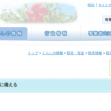
RSS
サイト
トップ
>
くらしの情報
>
防災・安全
>
防災情報
>
防
に備える