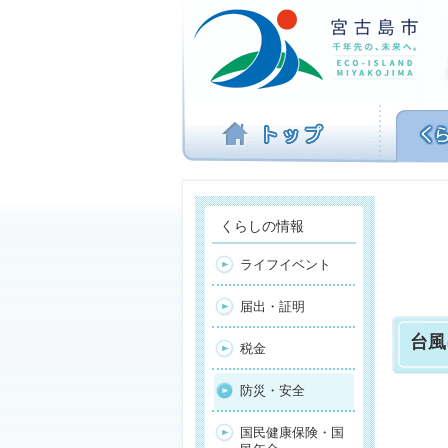
ナ
ビ
ゲ
ー
シ
ョ
ン
を
飛
ば
す
くらしの情報
ライフイベント
届出・証明
台風
税金
防災・安全
国民健康保険・国