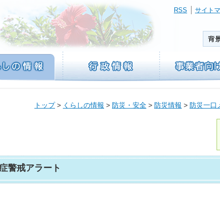
RSS
サイト
トップ
>
くらしの情報
>
防災・安全
>
防災情報
>
防災一口
症警戒アラート