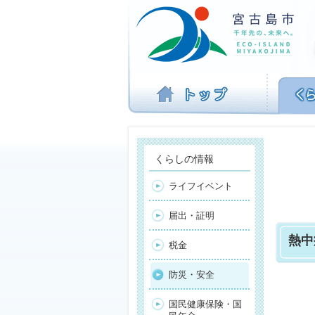
ナ
ビ
ゲ
ー
シ
ョ
ン
を
飛
ば
す
くらしの情報
ライフイベント
届出・証明
熱中
税金
防災・安全
国民健康保険・国