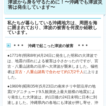
津波から身を守るために！〜沖縄でも津波災
害は発生しています〜
私たちが暮らしている沖縄地方は、周囲を海
に囲まれており、津波の被害を何度か経験し
ています。
＊＊＊ 沖縄で起こった津波の被害 ＊＊＊
●1771年(明和8年)4月24日に発生した明和の大津波で
は、地震の揺れによる被害は小さかったのですが、宮
古・八重山諸島の沿岸へ大津波が襲来しました。犠牲
者は
宮古・八重山諸島で合わせて約1万2千人
に上りま
した。
●1960年(昭和35年)5月23日の南米チリ中部沿岸の地
震(マグニチュード9.5,観測史上最大規模の地震)によ
り発生した大津波は、約1日後の24日未明に日本に到
達しました。沖縄県内の各地にも津波が押し寄せ、沖