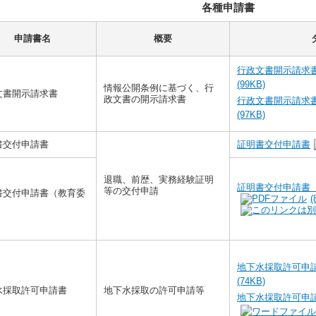
各種申請書
申請書名
概要
行政文書開示請求書
(99KB)
情報公開条例に基づく、行
文書開示請求書
政文書の開示請求書
行政文書開示請求書
(97KB)
書交付申請書
証明書交付申請書
退職、前歴、実務経験証明
証明書交付申請書
等の交付申請
書交付申請書（教育委
(
）
地下水採取許可申請
(74KB)
水採取許可申請書
地下水採取の許可申請等
地下水採取許可申請