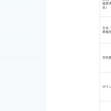
協賛
会）
文化
果報
市民
ボラ