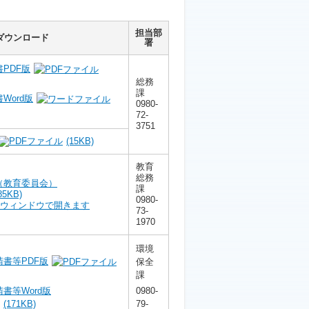
担当部
ダウンロード
署
PDF版
総務
課
Word版
0980-
72-
3751
(15KB)
教育
総務
（教育委員会）
課
85KB)
0980-
73-
1970
環境
書等PDF版
保全
課
0980-
書等Word版
79-
(171KB)