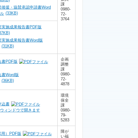
課
後援・協賛承認申請書Word
0980-
(33KB)
72-
3764
実施成果報告書PDF版
37KB)
実施成果報告書Word版
(31KB)
企画
書PDF版
調整
課
0980-
書Word版
72-
(36KB)
4878
環境
保全
申込書
課
0980-
79-
5283
障が
X用）PDF版
い福