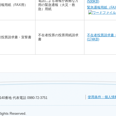
電話による通報が困難な方
(500KB)
通報用紙（FAX用）
用の緊急通報（火災・救
緊急通報用紙（FAX
急）用紙
不在者投票の投票用紙請求
不在者投票請求書
者投票請求書・宣誓書
書
(174KB)
使用条件・個人情
140番地 代表電話
0980-72-3751
Rights Reserved.