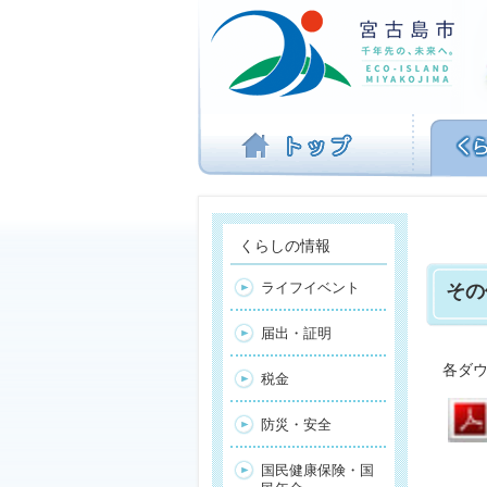
ナ
ビ
ゲ
ー
シ
ョ
ン
を
飛
ば
す
くらしの情報
ライフイベント
その
届出・証明
各ダウ
税金
防災・安全
国民健康保険・国