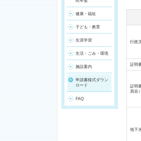
民年金
健康・福祉
子ども・教育
生涯学習
行政
生活・ごみ・環境
証明
施設案内
申請書様式ダウン
ロード
証明
員会
FAQ
地下