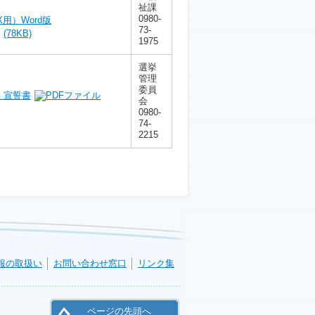
祉課
0980-
用）Word版
73-
(78KB)
1975
選挙
管理
委員
・宣誓書
会
0980-
74-
2215
報の取扱い
お問い合わせ窓口
リンク集
ページの先頭へ