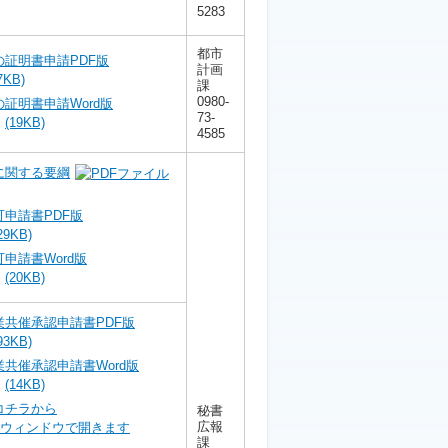
5283
都市
証明書申請PDF版
計画
7KB)
課
0980-
証明書申請Word版
73-
(19KB)
4585
に関する要綱
申請書PDF版
29KB)
申請書Word版
(20KB)
共催承認申請書PDF版
93KB)
共催承認申請書Word版
(14KB)
コチラから
秘書
広報
課