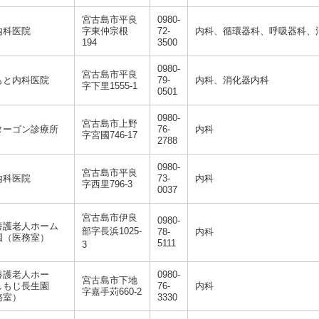
宮古島市平良
0980-
内科医院
字東仲宗根
72-
内科、循環器科、呼吸器科、
194
3500
0980-
宮古島市平良
もと内科医院
79-
内科、消化器内科
字下里1555-1
0501
0980-
宮古島市上野
ターゴン診療所
76-
内科
字宮國746-17
2788
0980-
宮古島市平良
内科医院
73-
内科
字西里796-3
0037
宮古島市伊良
0980-
養護老人ホーム
部字長浜1025-
78-
内科
園（医務室）
5111
3
養護老人ホー
0980-
宮古島市下地
しもじ長生園
76-
内科
字嘉手苅660-2
務室）
3330