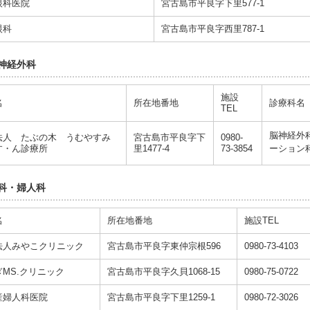
眼科医院
宮古島市平良字下里577-1
眼科
宮古島市平良字西里787-1
神経外科
施設
名
所在地番地
診療科名
TEL
脳神経外
法人 たぶの木 うむやすみ
宮古島市平良字下
0980-
す・ん診療所
里1477-4
73-3854
ーション
科・婦人科
名
所在地番地
施設TEL
法人みやこクリニック
宮古島市平良字東仲宗根596
0980-73-4103
MS.クリニック
宮古島市平良字久貝1068-15
0980-75-0722
産婦人科医院
宮古島市平良字下里1259-1
0980-72-3026