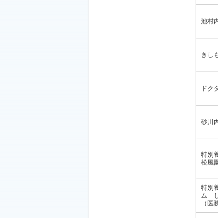
池村
きし
ドク
砂川
特別
松風
特別
ム 
（医