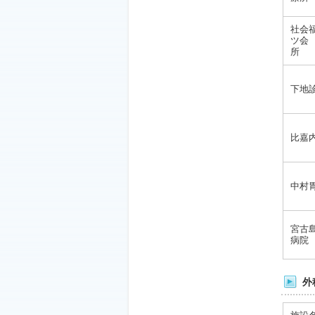
社会
ツ会
所
下地
比嘉
中村
宮古
病院
外