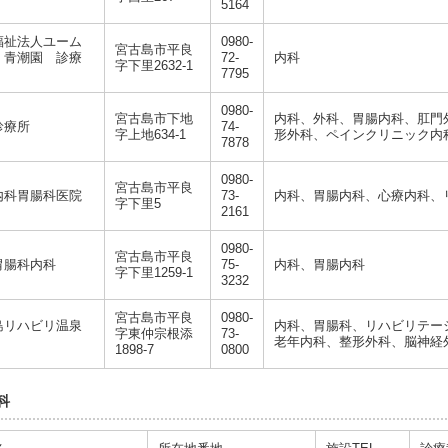
5164
福祉法人ユーム
0980-
宮古島市平良
 青潮園 診療
72-
内科
字下里2632-1
7795
0980-
宮古島市下地
内科、外科、胃腸内科、肛門
診療所
74-
字上地634-1
形外科、ペインクリニック内
7878
0980-
宮古島市平良
内科胃腸科医院
73-
内科、胃腸内科、心療内科、
字下里5
2161
0980-
宮古島市平良
胃腸科内科
75-
内科、胃腸内科
字下里1259-1
3232
宮古島市平良
0980-
島リハビリ温泉
内科、胃腸科、リハビリテー
字東仲宗根添
73-
老年内科、整形外科、脳神経
1898-7
0800
科