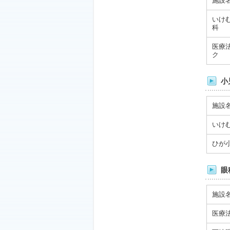
施設
いけ
科
医療
ク
小
施設
いけ
ひが
眼
施設
医療