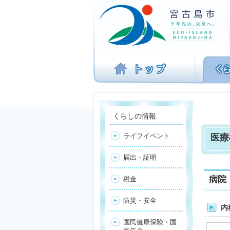
ナ
ビ
ゲ
ー
シ
ョ
ン
を
飛
ば
す
くらしの情報
ライフイベント
医療
届出・証明
病院
税金
防災・安全
内
国民健康保険・国