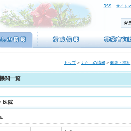
RSS
サイト
トップ
>
くらしの情報
>
健康・福祉
機関一覧
・医院
科