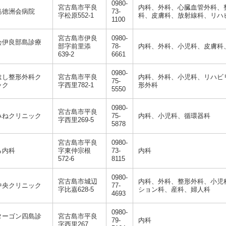
0980-
宮古島市平良
内科、外科、心臓血管外科、
島徳洲会病院
73-
字松原552-1
科、皮膚科、放射線科、リハ
1100
宮古島市伊良
0980-
会伊良部島診療
部字前里添
78-
内科、外科、小児科、皮膚科
639-2
6661
0980-
はし整形外科ク
宮古島市平良
内科、外科、小児科、リハビ
75-
ック
字西里782-1
形外科
5550
0980-
宮古島市平良
みねクリニック
75-
内科、小児科、循環器科
字西里269-5
5878
宮古島市平良
0980-
ら内科
字東仲宗根
73-
内科
572-6
8115
0980-
宮古島市城辺
内科、外科、整形外科、小児
中央クリニック
77-
字比嘉628-5
ション科、産科、婦人科
4693
0980-
ターゴン四島診
宮古島市平良
79-
内科
字西里267