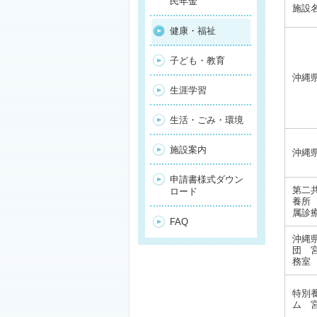
民年金
施設
健康・福祉
子ども・教育
沖縄
生涯学習
生活・ごみ・環境
施設案内
沖縄
申請書様式ダウン
第二
ロード
養所
属診
FAQ
沖縄
団 
務室
特別
ム 