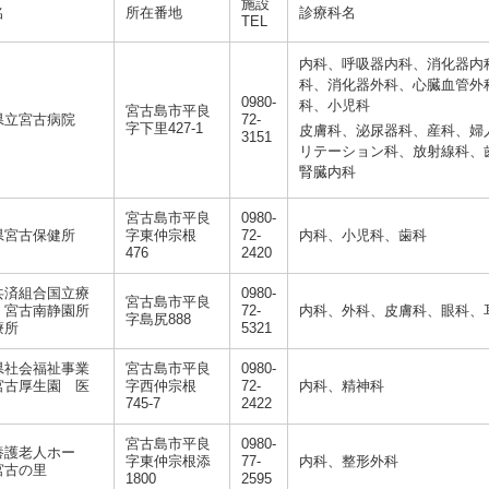
施設
名
所在番地
診療科名
TEL
内科、呼吸器内科、消化器内
科、消化器外科、心臓血管外
0980-
科、小児科
宮古島市平良
県立宮古病院
72-
字下里427-1
皮膚科、泌尿器科、産科、婦
3151
リテーション科、放射線科、
腎臓内科
宮古島市平良
0980-
県宮古保健所
字東仲宗根
72-
内科、小児科、歯科
476
2420
共済組合国立療
0980-
宮古島市平良
 宮古南静園所
72-
内科、外科、皮膚科、眼科、
字島尻888
療所
5321
県社会福祉事業
宮古島市平良
0980-
宮古厚生園 医
字西仲宗根
72-
内科、精神科
745-7
2422
宮古島市平良
0980-
養護老人ホー
字東仲宗根添
77-
内科、整形外科
宮古の里
1800
2595