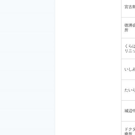
宮古
徳洲
所
くら
リニ
いし
たい
城辺
ドク
療所