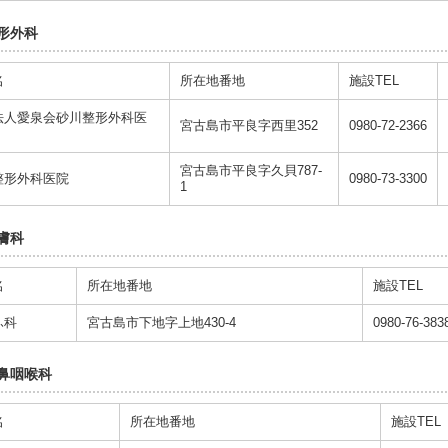
形外科
名
所在地番地
施設TEL
法人愛泉会砂川整形外科医
宮古島市平良字西里352
0980-72-2366
宮古島市平良字久貝787-
整形外科医院
0980-73-3300
1
膚科
名
所在地番地
施設TEL
ふ科
宮古島市下地字上地430-4
0980-76-383
鼻咽喉科
名
所在地番地
施設TEL