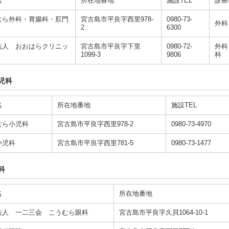
名
所在地番地
施設TEL
診療
むら外科・胃腸科・肛門
宮古島市平良字西里978-
0980-73-
外科
2
6300
法人 おおはらクリニッ
宮古島市平良字下里
0980-72-
外科
1099-3
9806
科
児科
名
所在地番地
施設TEL
むら小児科
宮古島市平良字西里978-2
0980-73-4970
小児科
宮古島市平良字西里781-5
0980-73-1477
科
名
所在地番地
法人 一二三会 こうむら眼科
宮古島市平良字久貝1064-10-1