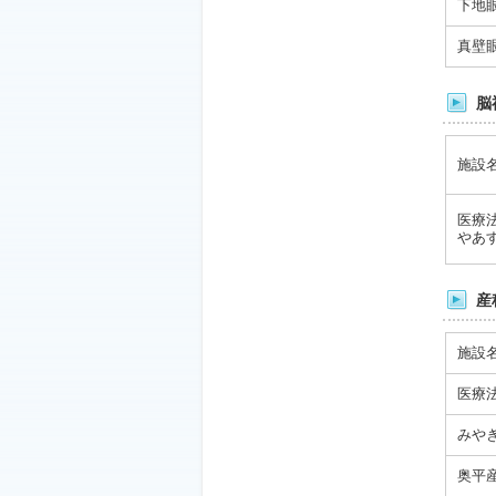
下地
真壁
脳
施設
医療
やあ
産
施設
医療
みやぎ
奥平