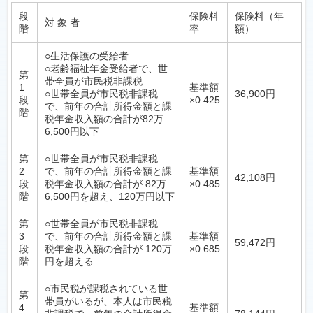
段
保険料
保険料（年
対 象 者
階
率
額）
○生活保護の受給者
○老齢福祉年金受給者で、世
第
帯全員が市民税非課税
1
基準額
○世帯全員が市民税非課税
36,900円
段
×0.425
で、前年の合計所得金額と課
階
税年金収入額の合計が82万
6,500円以下
第
○世帯全員が市民税非課税
2
で、前年の合計所得金額と課
基準額
42,108円
段
税年金収入額の合計が 82万
×0.485
階
6,500円を超え、120万円以下
第
○世帯全員が市民税非課税
3
で、前年の合計所得金額と課
基準額
59,472円
段
税年金収入額の合計が 120万
×0.685
階
円を超える
○市民税が課税されている世
第
帯員がいるが、本人は市民税
4
基準額