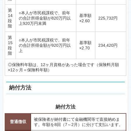
第
○本人が市民税課税で、前年
14
基準額
の合計所得金額が820万円以
225,732円
段
×2.60
上920万円未満
階
第
○本人が市民税課税で、前年
15
基準額
の合計所得金額が920万円以
234,420円
段
×2.70
上
階
◎保険料年額は、12ヶ月資格があった場合です（保険料月額
×12ヶ月＝保険料年額）
納付方法
納付方法
被保険者が納付書にて金融機関等で直接納めま
普通徴収
す。年額を8回（7～2月）に分けて支払います。