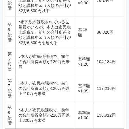
非課税で、前年の合計所得金
78,144円
段
×0.90
額と課税年金収入額の合計が
階
82万6,500円以下
○市民税が課税されている世
第
帯員がいるが、本人は市民税
5
基 準
非課税で、前年の合計所得金
86,820円
段
額
額と課税年金収入額の合計が
階
82万6,500円を超える
第
○本人が市民税課税で、前年
6
基準額
の合計所得金額が120万円未
104,184円
段
×1.20
満
階
第
○本人が市民税課税で、前年
7
基準額
の合計所得金額が120万円以
117,216円
段
×1.35
上210万円未満
階
第
○本人が市民税課税で、前年
8
基準額
の合計所得金額が210万円以
138,912円
段
×1.60
上320万円未満
階