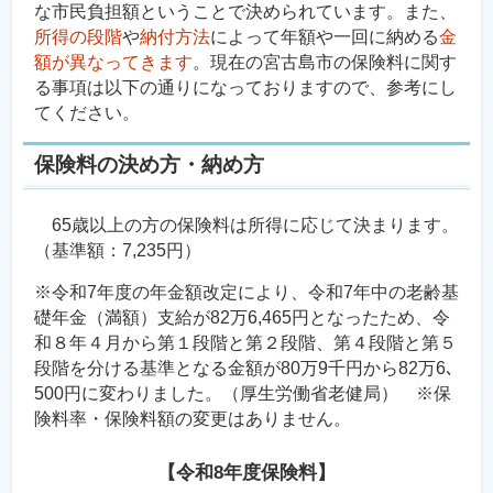
な市民負担額ということで決められています。また、
所得の段階
や
納付方法
によって年額や一回に納める
金
額が異なってきます
。現在の宮古島市の保険料に関す
る事項は以下の通りになっておりますので、参考にし
てください。
保険料の決め方・納め方
65歳以上の方の保険料は所得に応じて決まります。
（基準額：7,235円）
※令和7年度の年金額改定により、令和7年中の老齢基
礎年金（満額）支給が82万6,465円となったため、令
和８年４月から第１段階と第２段階、第４段階と第５
段階を分ける基準となる金額が80万9千円から82万6､
500円に変わりました。（厚生労働省老健局） ※保
険料率・保険料額の変更はありません。
【令和8年度保険料】