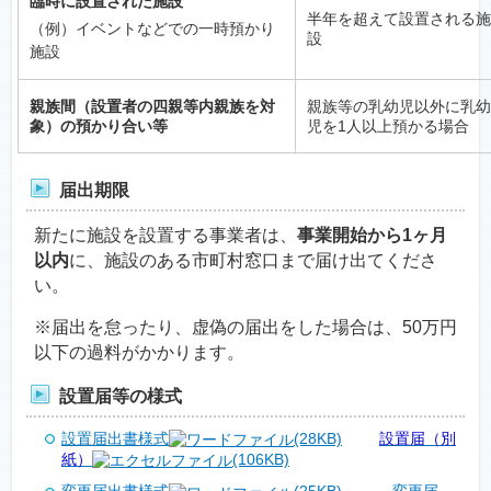
臨時に設置された施設
半年を超えて設置される施
（例）イベントなどでの一時預かり
設
施設
親族間（設置者の四親等内親族を対
親族等の乳幼児以外に乳幼
象）の預かり合い等
児を1人以上預かる場合
届出期限
新たに施設を設置する事業者は、
事業開始から1ヶ月
以内
に、施設のある市町村窓口まで届け出てくださ
い。
※届出を怠ったり、虚偽の届出をした場合は、50万円
以下の過料がかかります。
設置届等の様式
設置届出書様式
(28KB)
設置届（別
紙）
(106KB)