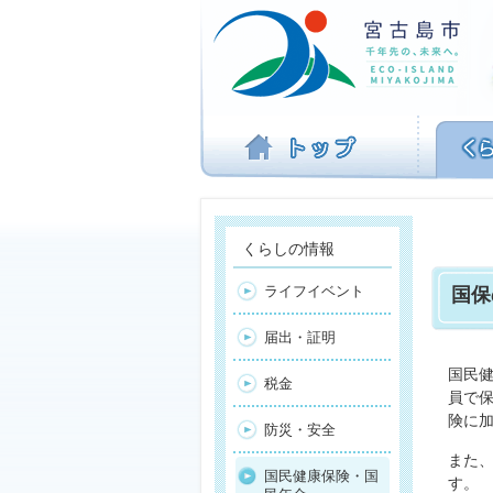
ナ
ビ
ゲ
ー
シ
ョ
ン
を
飛
ば
す
くらしの情報
ライフイベント
国保
届出・証明
国民
税金
員で
険に
防災・安全
また
国民健康保険・国
す。