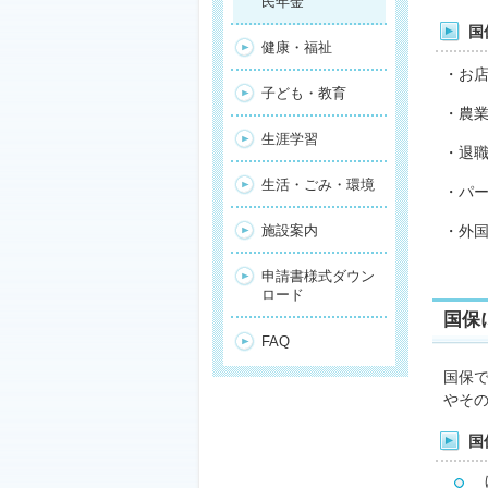
民年金
国
健康・福祉
・お
子ども・教育
・農
生涯学習
・退
生活・ごみ・環境
・パ
施設案内
・外
申請書様式ダウン
ロード
国保
FAQ
国保
やそ
国
ほ