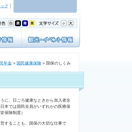
マップ
民年金
>
国民健康保険
> 国保のしくみ
ように、日ごろ健康なときから加入者全
。日本では国民全員がいずれかの医療保
民皆保険制度）
運営することも、国保の大切な仕事で