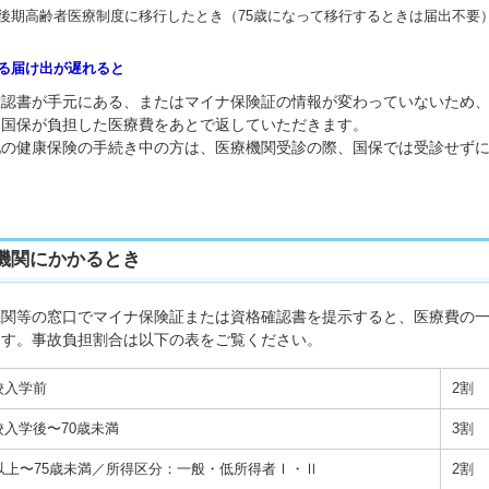
期高齢者医療制度に移行したとき（75歳になって移行するときは届出不要
る届け出が遅れると
確認書が手元にある、またはマイナ保険証の情報が変わっていないため
、国保が負担した医療費をあとで返していただきます。
他の健康保険の手続き中の方は、医療機関受診の際、国保では受診せず
。
機関にかかるとき
機関等の窓口でマイナ保険証または資格確認書を提示すると、医療費の
ます。事故負担割合は以下の表をご覧ください。
校入学前
2割
校入学後〜70歳未満
3割
歳以上〜75歳未満／所得区分：一般・低所得者Ⅰ・Ⅱ
2割