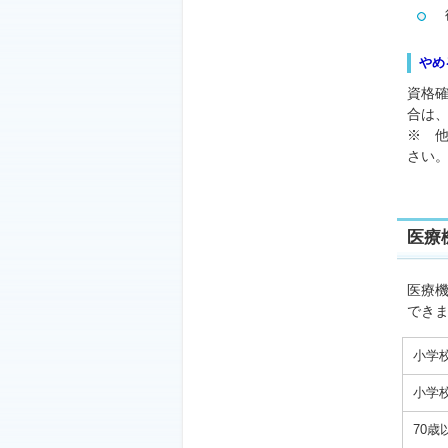
後
やめ
資格
合は
※ 
さい
医療
医療
でき
小学
小学
70