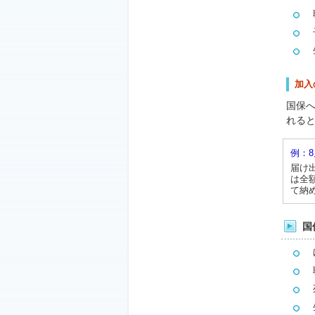
職
子
生
加入
国保
れる
例：
届け
は全
て納
国
ほ
職
死
生