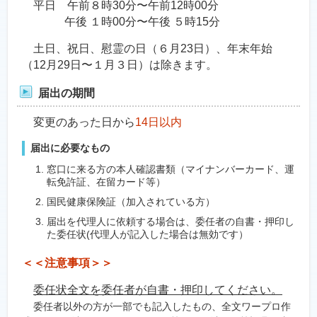
平日 午前８時30分〜午前12時00分
午後 １時00分〜午後 ５時15分
土日、祝日、慰霊の日（６月23日）、年末年始
（12月29日〜１月３日）は除きます。
届出の期間
変更のあった日から
14日以内
届出に必要なもの
窓口に来る方の本人確認書類（マイナンバーカード、運
転免許証、在留カード等）
国民健康保険証（加入されている方）
届出を代理人に依頼する場合は、委任者の自書・押印し
た委任状(代理人が記入した場合は無効です）
＜＜注意事項＞＞
委任状全文を委任者が自書・押印してください。
​ 委任者以外の方が一部でも記入したもの、全文ワープロ作