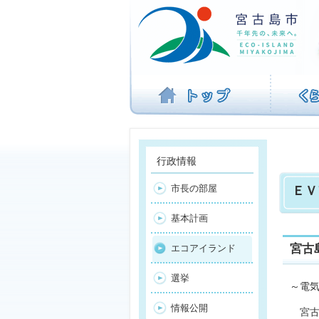
ナ
ビ
ゲ
ー
シ
ョ
ン
を
飛
ば
す
行政情報
市長の部屋
ＥＶ
基本計画
宮古
エコアイランド
選挙
～電
情報公開
宮古島