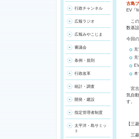
古島
行政チャンネル
EV『
この
広報ラジオ
数基
広報みやこじま
今回
審議会
充
充
条例・規則
E
行政改革
本
統計・調査
宮古島
気自
開発・建設
す。
指定管理者制度
【三菱
太平洋・島サミッ
ト
三菱自