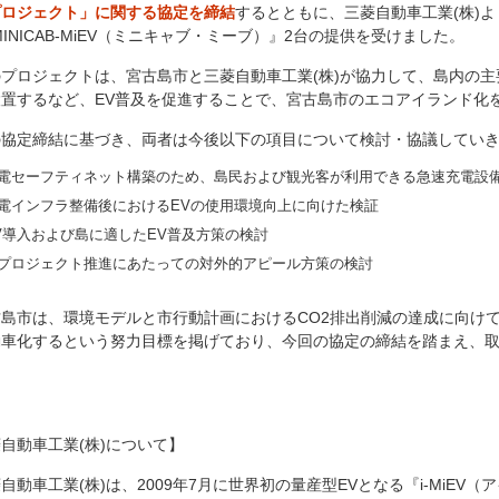
プロジェクト」に関する協定を締結
するとともに、三菱自動車工業(株)
MINICAB-MiEV（ミニキャブ・ミーブ）』2台の提供を受けました。
プロジェクトは、宮古島市と三菱自動車工業(株)が協力して、島内の主
設置するなど、EV普及を促進することで、宮古島市のエコアイランド化
の協定締結に基づき、両者は今後以下の項目について検討・協議してい
電セーフティネット構築のため、島民および観光客が利用できる急速充電設
電インフラ整備後におけるEVの使用環境向上に向けた検証
V導入および島に適したEV普及方策の検討
プロジェクト推進にあたっての対外的アピール方策の検討
市は、環境モデルと市行動計画におけるCO2排出削減の達成に向けて、
動車化するという努力目標を掲げており、今回の協定の締結を踏まえ、
自動車工業(株)について】
動車工業(株)は、2009年7月に世界初の量産型EVとなる『i-MiEV