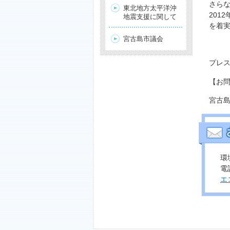
さらな
東北地方太平洋沖
201
地震支援に関して
を着
宮古島市議会
プレス
【お
宮古
環
電話
エ