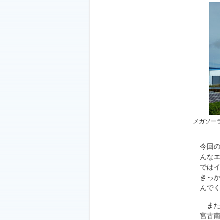
メガソー
今回
んな
では
きっ
んで
また
宮古南