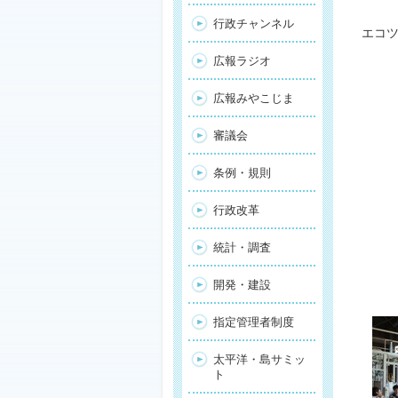
行政チャンネル
エコ
広報ラジオ
広報みやこじま
審議会
条例・規則
行政改革
統計・調査
開発・建設
指定管理者制度
太平洋・島サミッ
ト