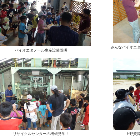
みんなバイオエ
バイオエタノール生産設備説明
リサイクルセンターの機械見学！
上野資