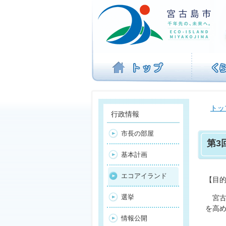
ナ
ビ
ゲ
ー
シ
ョ
ン
を
飛
ば
トッ
す
行政情報
市長の部屋
第3
基本計画
エコアイランド
【目
選挙
宮古
を高
情報公開