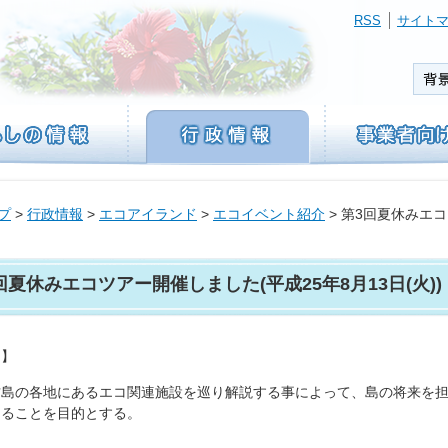
RSS
サイト
プ
>
行政情報
>
エコアイランド
>
エコイベント紹介
> 第3回夏休みエコ
回夏休みエコツアー開催しました(平成25年8月13日(火))
的】
島の各地にあるエコ関連施設を巡り解説する事によって、島の将来を担
めることを目的とする。