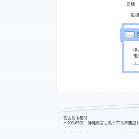
皆様
最後
環
電話
エ
宮古島市役所
〒906-8501 沖縄県宮古島市平良字西里1