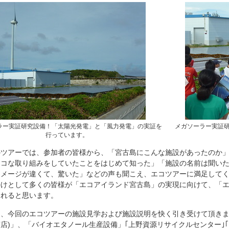
ラー実証研究設備！「太陽光発電」と「風力発電」の実証を
メガソーラー実証
行っています。
のツアーでは、参加者の皆様から、「宮古島にこんな施設があったのか
エコな取り組みをしていたことをはじめて知った」「施設の名前は聞い
イメージが違くて、驚いた」などの声も聞こえ、エコツアーに満足して
かけとして多くの皆様が「エコアイランド宮古島」の実現に向けて、「
くれると思います。
、今回のエコツアーの施設見学および施設説明を快く引き受けて頂きま
店)」、「バイオエタノール生産設備」｢上野資源リサイクルセンター｣