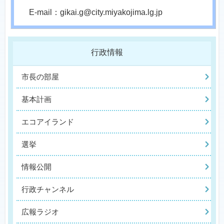
E-mail：gikai.g@city.miyakojima.lg.jp
行政情報
市長の部屋
基本計画
エコアイランド
選挙
情報公開
行政チャンネル
広報ラジオ