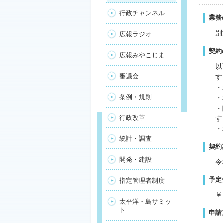
行政チャンネル
業務
別
広報ラジオ
契約
広報みやこじま
以
審議会
す
・
条例・規則
・
・
行政改革
す
・
統計・調査
契約
開発・建設
令
予定
指定管理者制度
￥
太平洋・島サミッ
ト
申請