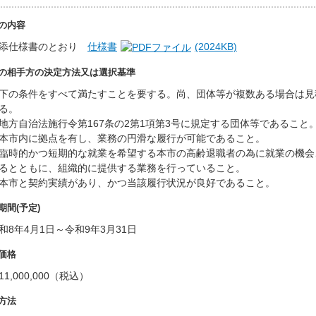
の内容
添仕様書のとおり
仕様書
(2024KB)
の相手方の決定方法又は選択基準
下の条件をすべて満たすことを要する。尚、団体等が複数ある場合は見
る。
地方自治法施行令第167条の2第1項第3号に規定する団体等であること
本市内に拠点を有し、業務の円滑な履行が可能であること。
臨時的かつ短期的な就業を希望する本市の高齢退職者の為に就業の機会
るとともに、組織的に提供する業務を行っていること。
本市と契約実績があり、かつ当該履行状況が良好であること。
期間(予定)
和8年4月1日～令和9年3月31日
価格
11,000,000（税込）
方法