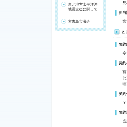
見
東北地方太平洋沖
地震支援に関して
担当
宮
宮古島市議会
2
契約
令
契約
宮
公
理
契約
￥1
契約
当