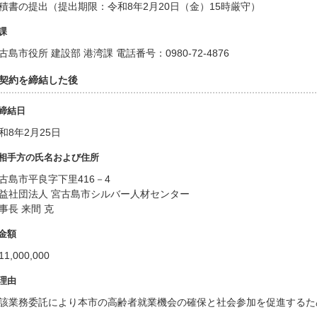
積書の提出（提出期限：令和8年2月20日（金）15時厳守）
課
古島市役所 建設部 港湾課 電話番号：0980-72-4876
. 契約を締結した後
締結日
和8年2月25日
相手方の氏名および住所
古島市平良字下里416－4
益社団法人 宮古島市シルバー人材センター
事長 来間 克
金額
1,000,000
理由
該業務委託により本市の高齢者就業機会の確保と社会参加を促進するた