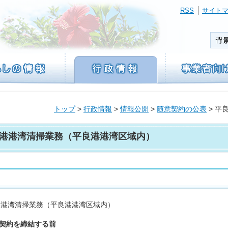
RSS
サイト
トップ
>
行政情報
>
情報公開
>
随意契約の公表
> 平
港港湾清掃業務（平良港港湾区域内）
港港湾清掃業務（平良港港湾区域内）
. 契約を締結する前