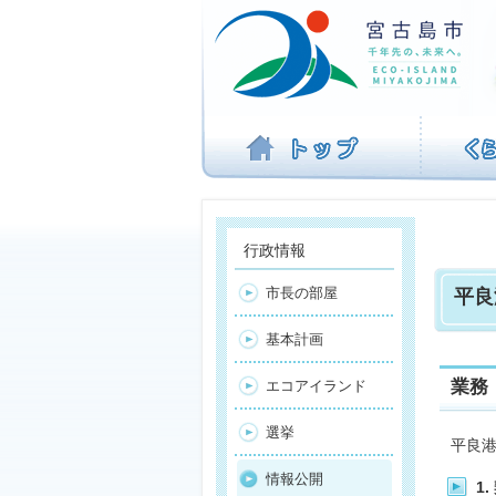
ナ
ビ
ゲ
ー
シ
ョ
ン
を
飛
ば
す
行政情報
市長の部屋
平良
基本計画
業務
エコアイランド
選挙
平良
情報公開
1