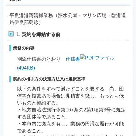
平良港港湾清掃業務（漲水公園・マリン広場・臨港道
路伊良部島線）
1. 契約を締結する前
業務の内容
別添仕様書のとおり
仕様書
(494KB)
契約の相手方の決定方法又は選択基準
以下の条件をすべて満たすことを要する。尚、団
体等が複数ある場合は見積書を徴し、もっとも低
いものと契約する。
・地方自治法施行令第167条の2第1項第3号に規定
する団体等であること。
・本市内に拠点を有し、業務の円滑な履行が可能
であること。