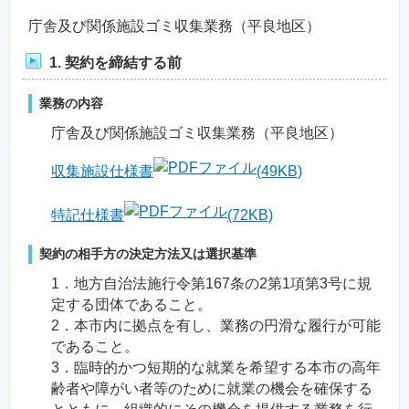
庁舎及び関係施設ゴミ収集業務（平良地区）
1. 契約を締結する前
業務の内容
庁舎及び関係施設ゴミ収集業務（平良地区）
収集施設仕様書
(49KB)
特記仕様書
(72KB)
契約の相手方の決定方法又は選択基準
1．地方自治法施行令第167条の2第1項第3号に規
定する団体であること。
2．本市内に拠点を有し、業務の円滑な履行が可能
であること。
3．臨時的かつ短期的な就業を希望する本市の高年
齢者や障がい者等のために就業の機会を確保する