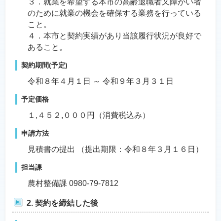
３．就業を希望する本市の高齢退職者又障がい者
のために就業の機会を確保する業務を行っている
こと。
４．本市と契約実績があり当該履行状況が良好で
あること。
契約期間(予定)
令和８年４月１日 ～ 令和９年３月３１日
予定価格
１,４５２,０００円（消費税込み）
申請方法
見積書の提出 （提出期限：令和８年３月１６日）
担当課
農村整備課 0980-79-7812
2. 契約を締結した後