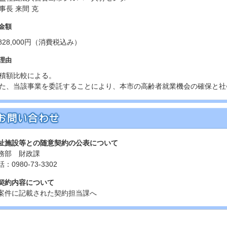
事長 来間 克
金額
,828,000円（消費税込み）
理由
積額比較による。
た、当該事業を委託することにより、本市の高齢者就業機会の確保と社
祉施設等との随意契約の公表について
務部 財政課
：0980-73-3302
契約内容について
案件に記載された契約担当課へ