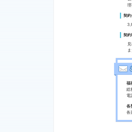
理
契約
3
契約
見
ま
福
総
電話
各
各