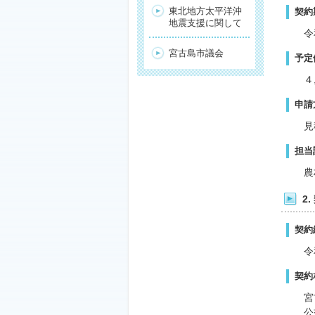
東北地方太平洋沖
契約
地震支援に関して
令
宮古島市議会
予定
４
申請
見
担当
農
2
契約
令
契約
宮
公