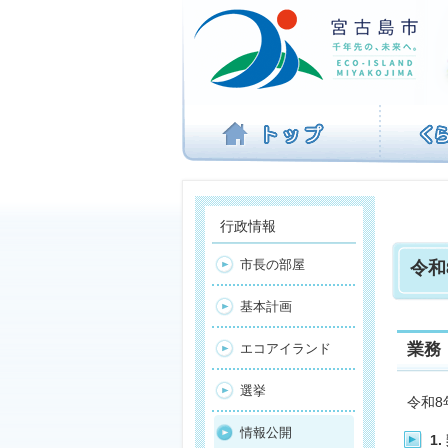
ナ
ビ
ゲ
ー
シ
ョ
ン
を
飛
ば
す
行政情報
市長の部屋
令和
基本計画
業務
エコアイランド
選挙
令和8
情報公開
1