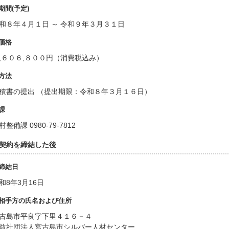
期間(予定)
和８年４月１日 ～ 令和９年３月３１日
価格
,６０６,８００円（消費税込み）
方法
積書の提出 （提出期限：令和８年３月１６日）
課
村整備課 0980-79-7812
. 契約を締結した後
締結日
和8年3月16日
相手方の氏名および住所
古島市平良字下里４１６－４
益社団法人宮古島市シルバー人材センター