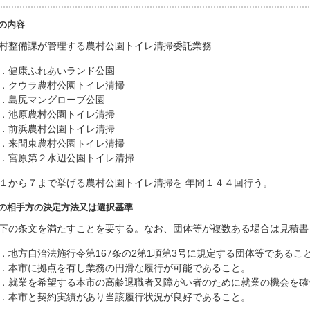
の内容
村整備課が管理する農村公園トイレ清掃委託業務
．健康ふれあいランド公園
．クウラ農村公園トイレ清掃
．島尻マングローブ公園
．池原農村公園トイレ清掃
．前浜農村公園トイレ清掃
．来間東農村公園トイレ清掃
．宮原第２水辺公園トイレ清掃
１から７まで挙げる農村公園トイレ清掃を 年間１４４回行う。
の相手方の決定方法又は選択基準
下の条文を満たすことを要する。なお、団体等が複数ある場合は見積書
．地方自治法施行令第167条の2第1項第3号に規定する団体等であるこ
．本市に拠点を有し業務の円滑な履行が可能であること。
．就業を希望する本市の高齢退職者又障がい者のために就業の機会を確
．本市と契約実績があり当該履行状況が良好であること。