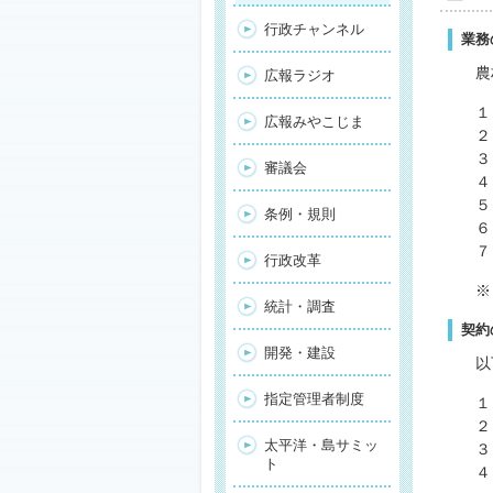
行政チャンネル
業務
農
広報ラジオ
１
広報みやこじま
２
３
審議会
４
５
条例・規則
６
７
行政改革
※
統計・調査
契約
開発・建設
以
指定管理者制度
１
２
太平洋・島サミッ
３
ト
４