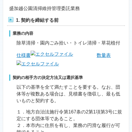
盛加越公園清掃維持管理委託業務
1. 契約を締結する前
業務の内容
除草清掃・園内ごみ拾い・トイレ清掃・草花植付
仕様書
数量表
契約の相手方の決定方法又は選択基準
以下の基準を全て満たすことを要する。なお、団
体等が複数ある場合は、見積書を徴収し、最も低
いものと契約する。
１．地方自治法施行令第167条の2第1項第3号に規
定にする団体等であること。
２．本市内に住所を有し、業務の円滑な履行が可