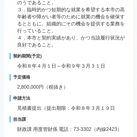
のうであること。
３．臨時的かつ短期的な就業を希望する本市の高
年齢者や障がい者等のために就業の機会を確保す
るとともに、組織的にその機会を提供する業務を
行っていること。
４．本市と契約実績があり、かつ当該履行状況が
良好であること。
契約期間(予定)
令和８年４月１日～令和９年３月３１日
予定価格
2,800,000円（税抜き）
申請方法
見積書提出（提出期限：令和８年３月１９日
担当課
財政課 用度管財係 電話：73-3302（内線2423）