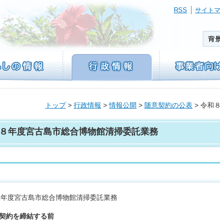
RSS
サイト
トップ
>
行政情報
>
情報公開
>
随意契約の公表
> 令和
８年度宮古島市総合博物館清掃委託業務
８年度宮古島市総合博物館清掃委託業務
. 契約を締結する前