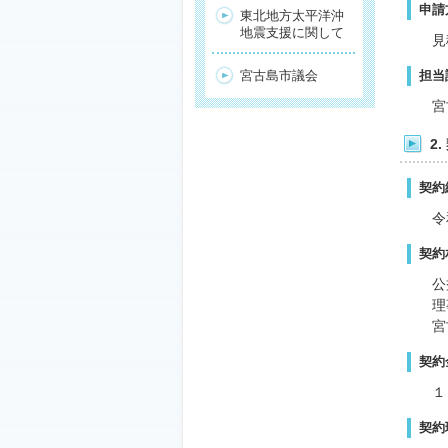
申請
東北地方太平洋沖
地震支援に関して
見
担当
宮古島市議会
宮
2
契約
令
契約
公
理
宮
契約
１
契約