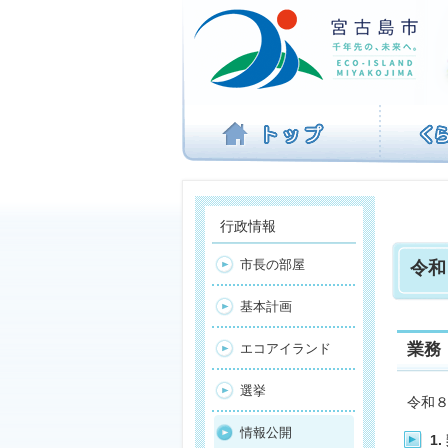
ナ
ビ
ゲ
ー
シ
ョ
ン
を
飛
ば
す
行政情報
市長の部屋
令和
基本計画
業務
エコアイランド
選挙
令和
情報公開
1