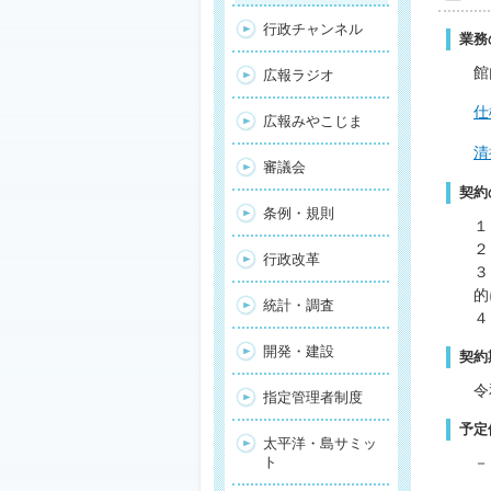
行政チャンネル
業務
館
広報ラジオ
仕
広報みやこじま
清
審議会
契約
条例・規則
１
２
行政改革
３
的
統計・調査
４
開発・建設
契約
令
指定管理者制度
予定
太平洋・島サミッ
－
ト