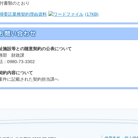
付書類のとおり
掃委託業務契約理由資料
(17KB)
祉施設等との随意契約の公表について
務部 財政課
：0980-73-3302
契約内容について
案件に記載された契約担当課へ