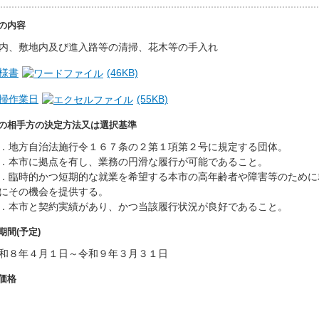
の内容
内、敷地内及び進入路等の清掃、花木等の手入れ
様書
(46KB)
掃作業日
(55KB)
の相手方の決定方法又は選択基準
．地方自治法施行令１６７条の２第１項第２号に規定する団体。
．本市に拠点を有し、業務の円滑な履行が可能であること。
．臨時的かつ短期的な就業を希望する本市の高年齢者や障害等のために
にその機会を提供する。
．本市と契約実績があり、かつ当該履行状況が良好であること。
期間(予定)
和８年４月１日～令和９年３月３１日
価格