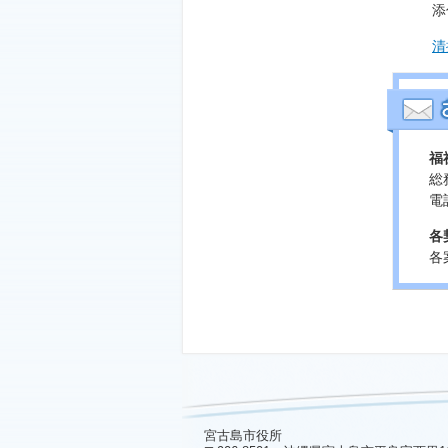
添
清
福
総
電話
各
各
宮古島市役所