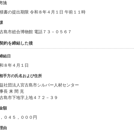
方法
積書の提出期限 令和８年４月１日 午前１１時
課
古島市総合博物館 電話７３－０５６７
. 契約を締結した後
締結日
和８年４月１日
相手方の氏名および住所
益社団法人宮古島市シルバー人材センター
事長 来 間 克
古島市下地字上地４７２－３９
金額
，０４５，０００円
理由