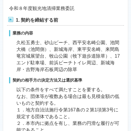
令和８年度観光地清掃業務委託
1. 契約を締結する前
業務の内容
久松五勇士、砂山ビーチ、西平安名崎公園、池間
大橋（池間側）、新城海岸、東平安名崎、来間島
竜宮城展望台、牧山公園（牧下遊歩道除草）、17
エンド駐車場、前浜ビーチトイレ周辺、新城海
岸・吉野海岸石板周辺の除草
契約の相手方の決定方法又は選択基準
以下の条件をすべて満たすことを要する。
なお、団体等が複数ある場合は最も見積金額の低
いものと契約する。
１．地方自治法施行令第167条の２第1項第3号に
規定する団体であること。
２．本市内に拠点を有し、業務の円滑な履行が可
能であること。