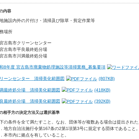
の内容
地施設内外の片付け・清掃及び除草・剪定作業等
務場所
古島市クリーンセンター
古島市平良最終処分場
古島市川満最終処分場
和8年度 宮古島市廃棄物処理施設等清掃業務_募集要項
リーンセンター＿清掃美化範囲図
(807KB)
満最終処分場＿清掃美化範囲図
(418KB)
良最終処分場＿清掃美化範囲図
(392KB)
の相手方の決定方法又は選択基準
下の条件を全て満たすこと。なお、団体等が複数ある場合は提出された
．地方自治法施行令第167条の2第1項第3号に規定する団体であること
．本市内に拠点を有していること。