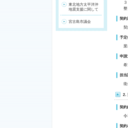
３
東北地方太平洋沖
整
地震支援に関して
契約
宮古島市議会
契
予定
業
申請
希
担当
衛
2
契約
令
契約