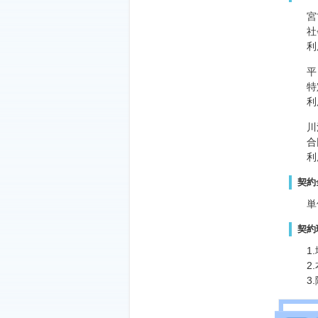
宮
社
利
平
特
利
川
合
利
契約
単
契約
1
2
3