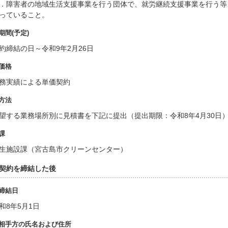
．障害者の地域生活支援事業を行う団体で、就労継続支援事業を行う等
っていること。
期間(予定)
約締結の日～令和9年2月26日
価格
務実績による単価契約
方法
望する業務場所別に見積書を下記に提出（提出期限：令和8年4月30日
課
生施設課（宮古島市クリーンセンター）
. 契約を締結した後
締結日
和8年5月1日
相手方の氏名および住所