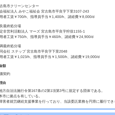
古島市クリーンセンター
会福祉法人 みやこ福祉会 宮古島市平良字下里3107-243
用者工賃￥700/h、指導員手当￥1,400/h、諸経費￥8,000/d
良最終処分場
定非営利活動法人 マーズ 宮古島市平良字狩俣1155-1
用者工賃￥750/h、指導員手当￥460/h、諸経費￥24,900/d
満最終処分場
同会社 ステップ 宮古島市平良字下里2048
用者工賃￥1,023/h、指導員手当￥1,500/h、諸経費￥19,000/d
金額
価契約
理由
.地方自治法施行令第167条の2第1項第3号に規定する団体である。
.本市に拠点を有している。
.障害者就労継続支援事業を行っており、当該委託業務を円滑に履行でき