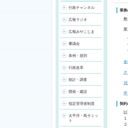
行政チャンネル
業務
敷
広報ラジオ
業
広報みやこじま
宮
審議会
宮
宮
条例・規則
令
行政改革
ク
統計・調査
川
開発・建設
平
指定管理者制度
契約
以
太平洋・島サミッ
１
ト
２