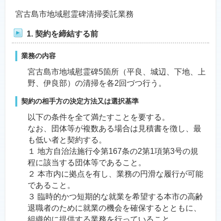
宮古島市地域慰霊碑清掃委託業務
1. 契約を締結する前
業務の内容
宮古島市地域慰霊碑5箇所（平良、城辺、下地、上
野、伊良部）の清掃を各2回づつ行う。
契約の相手方の決定方法又は選択基準
以下の条件を全て満たすことを要する。
なお、団体等が複数ある場合は見積書を徴し、最
も低い者と契約する。
１ 地方自治法施行令第167条の2第1項第3号の規
程に該当する団体等であること。
２ 本市内に拠点を有し、業務の円滑な履行が可能
であること。
３ 臨時的かつ短期的な就業を希望する本市の高齢
退職者のために就業の機会を確保するとともに、
組織的に提供する業務を行っていること。