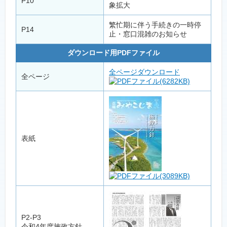
P10
象拡大
繁忙期に伴う手続きの一時停
P14
止・窓口混雑のお知らせ
ダウンロード用PDFファイル
全ページダウンロード
全ページ
(6282KB)
表紙
(3089KB)
P2-P3
令和4年度施政方針