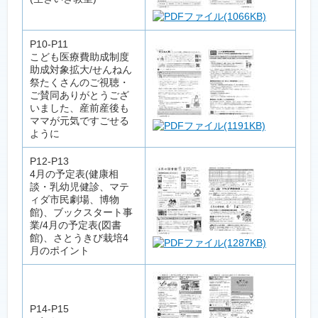
(1066KB)
P10-P11
こども医療費助成制度
助成対象拡大/せんねん
祭たくさんのご視聴・
ご賛同ありがとうござ
いました、産前産後も
ママが元気ですごせる
(1191KB)
ように
P12-P13
4月の予定表(健康相
談・乳幼児健診、マテ
ィダ市民劇場、博物
館)、ブックスタート事
業/4月の予定表(図書
館)、さとうきび栽培4
(1287KB)
月のポイント
P14-P15