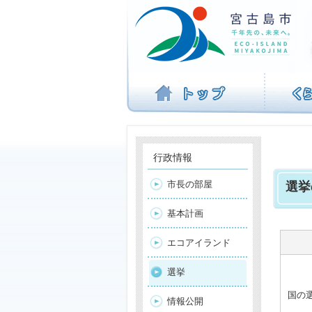
ナ
ビ
ゲ
ー
シ
ョ
ン
を
飛
ば
す
行政情報
市長の部屋
選挙
基本計画
エコアイランド
選挙
国の
情報公開