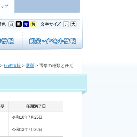
マップ
>
行政情報
>
選挙
> 選挙の種類と任期
任期
任期満了日
年
令和10年7月25日
年
令和13年7月28日