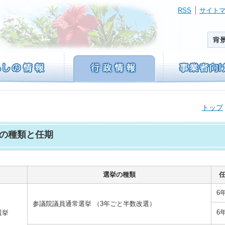
RSS
サイト
トップ
の種類と任期
選挙の種類
6
参議院議員通常選挙 （3年ごと半数改選）
6
選挙