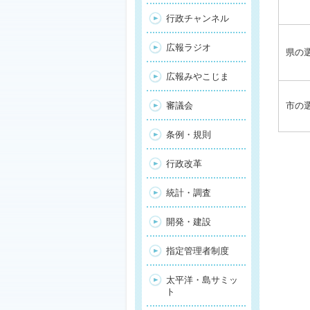
行政チャンネル
広報ラジオ
県の
広報みやこじま
審議会
市の
条例・規則
行政改革
統計・調査
開発・建設
指定管理者制度
太平洋・島サミッ
ト