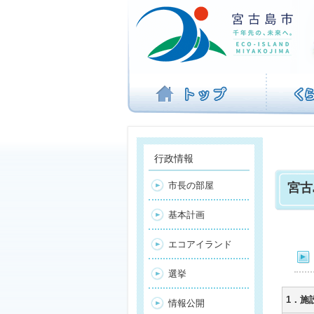
ナ
ビ
ゲ
ー
シ
ョ
ン
を
飛
ば
す
行政情報
市長の部屋
宮古
基本計画
エコアイランド
選挙
1．施
情報公開