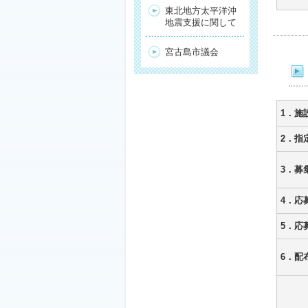
東北地方太平洋沖
地震支援に関して
宮古島市議会
1．施
2．指
3．募
4．応
5．応
6．配