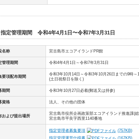
指定管理期間 令和4年4月1日〜令和7年3月31日
設名称
宮古島市エコアイランドPR館
定管理期間
令和4年4月1日～令和7年3月31日
令和3年10月14日～令和3年10月26日までの9時～
集要項配布期間
(土日祝祭日を除く)
募期間
令和3年10月27日必着(郵送又は持参)
募資格
法人、その他の団体
宮古島市役所企画政策部エコアイランド推進課(総
布および提出場所
宮古島市平良字西里1140番地
指定管理者募集要項
(757KB)
指定管理運営仕様書
(167KB)