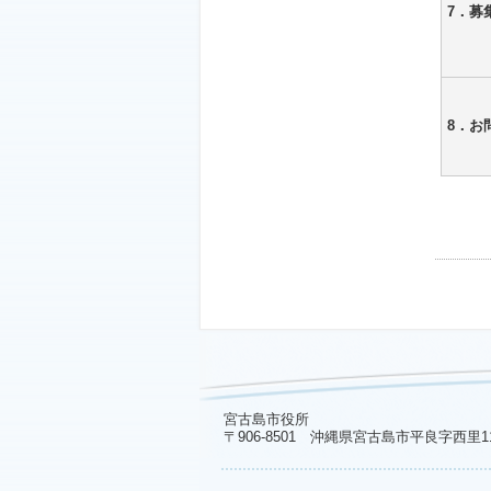
7．募
8．お
宮古島市役所
〒906-8501 沖縄県宮古島市平良字西里1