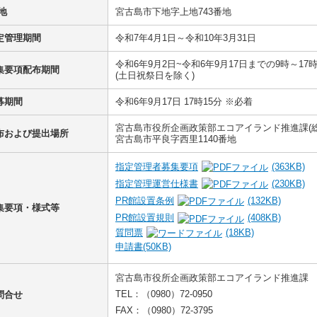
地
宮古島市下地字上地743番地
定管理期間
令和7年4月1日～令和10年3月31日
令和6年9月2日~令和6年9月17日までの9時～17
集要項配布期間
(土日祝祭日を除く)
募期間
令和6年9月17日 17時15分 ※必着
宮古島市役所企画政策部エコアイランド推進課(総
布および提出場所
宮古島市平良字西里1140番地
指定管理者募集要項
(363KB)
指定管理運営仕様書
(230KB)
PR館設置条例
(132KB)
集要項・様式等
PR館設置規則
(408KB)
質問票
(18KB)
申請書
(50KB)
宮古島市役所企画政策部エコアイランド推進課
TEL：（0980）72-0950
問合せ
FAX：（0980）72-3795