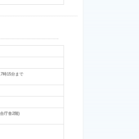
17時15分まで
合庁舎2階)