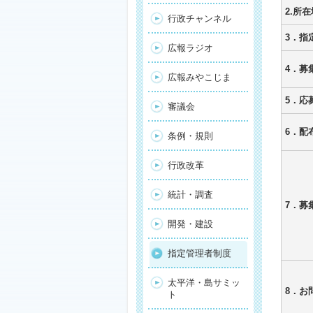
2.所在
行政チャンネル
3．指
広報ラジオ
4．募
広報みやこじま
5．応
審議会
6．配
条例・規則
行政改革
統計・調査
7．募
開発・建設
指定管理者制度
太平洋・島サミッ
8．お
ト