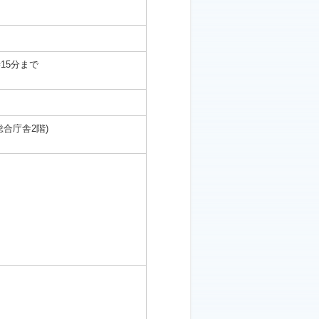
時15分まで
合庁舎2階)