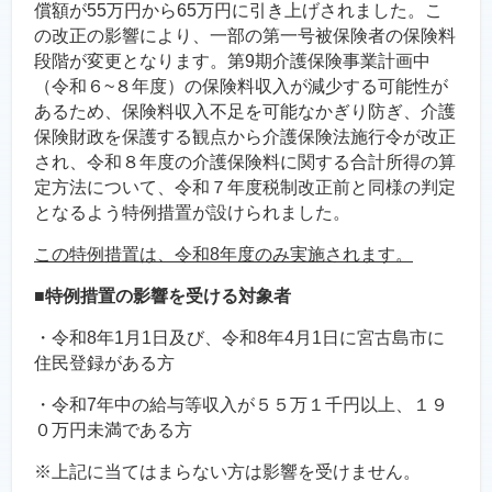
償額が55万円から65万円に引き上げされました。こ
の改正の影響により、一部の第一号被保険者の保険料
段階が変更となります。第9期介護保険事業計画中
（令和６~８年度）の保険料収入が減少する可能性が
あるため、保険料収入不足を可能なかぎり防ぎ、介護
保険財政を保護する観点から介護保険法施行令が改正
され、令和８年度の介護保険料に関する合計所得の算
定方法について、令和７年度税制改正前と同様の判定
となるよう特例措置が設けられました。
この特例措置は、令和8年度のみ実施されます。
■特例措置の影響を受ける対象者
・令和8年1月1日及び、令和8年4月1日に宮古島市に
住民登録がある方
・令和7年中の給与等収入が５５万１千円以上、１９
０万円未満である方
※上記に当てはまらない方は影響を受けません。