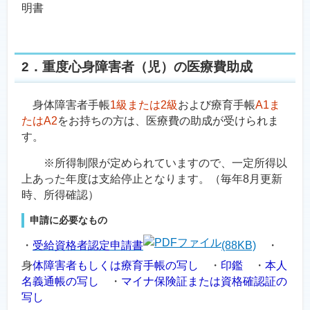
明書
2．重度心身障害者（児）の医療費助成
身体障害者手帳
1級または2級
および療育手帳
A1ま
たはA2
をお持ちの方は、医療費の助成が受けられま
す。
※所得制限が定められていますので、一定所得以
上あった年度は支給停止となります。（毎年8月更新
時、所得確認）
申請に必要なもの
・
受給資格者認定申請書
(88KB)
・
身
体障害者もしくは療育手帳の写し
・
印鑑
・
本人
名義通帳の写し
・
マイナ保険証または資格確認証の
写し