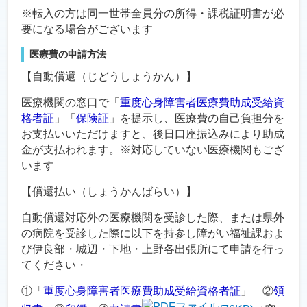
※転入の方は同一世帯全員分の所得・課税証明書が必
要になる場合がございます
医療費の申請方法
【自動償還（じどうしょうかん）】
医療機関の窓口で「
重度心身障害者医療費助成受給資
格者証
」「
保険証
」を提示し、医療費の自己負担分を
お支払いいただけますと、後日口座振込みにより助成
金が支払われます。※対応していない医療機関もござ
います
【償還払い（しょうかんばらい）】
自動償還対応外の医療機関を受診した際、または県外
の病院を受診した際に以下を持参し障がい福祉課およ
び伊良部・城辺・下地・上野各出張所にて申請を行っ
てください・
①「
重度心身障害者医療費助成受給資格者証
」 ②
領