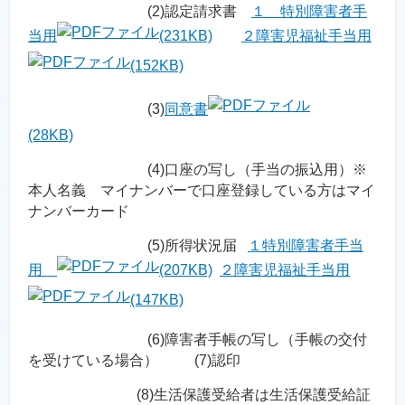
(2)認定請求書
１ 特別障害者手
当用
(231KB)
２障害児福祉手当用
(152KB)
(3)
同意書
(28KB)
(4)口座の写し（手当の振込用）※
本人名義 マイナンバーで口座登録している方はマイ
ナンバーカード
(5)所得状況届
１特別障害者手当
用
(207KB)
２障害児福祉手当用
(147KB)
(6)障害者手帳の写し（手帳の交付
を受けている場合） (7)認印
(8)生活保護受給者は生活保護受給証