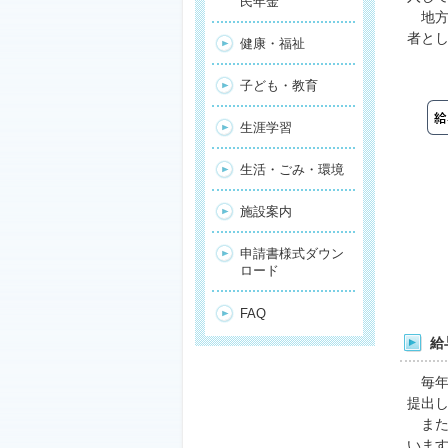
民年金
地方
者と
健康・福祉
子ども・教育
生涯学習
生活・ごみ・環境
施設案内
申請書様式ダウン
ロード
FAQ
給
毎年1
提出し
また
いま