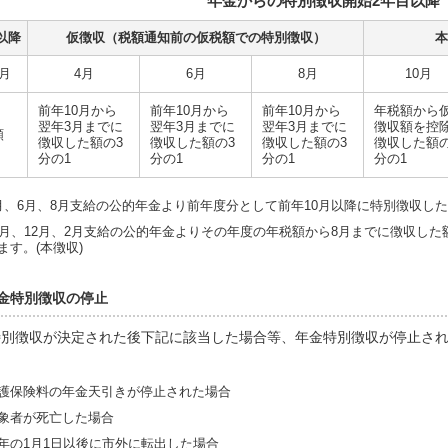
年金からの特別徴収開始2年目以降
以降
仮徴収（税額通知前の仮税額での特別徴収）
本
月
4月
6月
8月
10月
前年10月から
前年10月から
前年10月から
年税額から
翌年3月までに
翌年3月までに
翌年3月までに
徴収額を控
額
徴収した額の3
徴収した額の3
徴収した額の3
徴収した額の
分の1
分の1
分の1
分の1
月、6月、8月支給の公的年金より前年度分として前年10月以降に特別徴収した
0月、12月、2月支給の公的年金よりその年度の年税額から8月までに徴収した
ます。(本徴収)
金特別徴収の停止
特別徴収が決定された後下記に該当した場合等、年金特別徴収が停止さ
。
護保険料の年金天引きが停止された場合
象者が死亡した場合
年の1月1日以後に市外に転出した場合