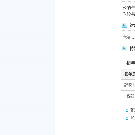
公的
※給
対
老齢
特
初
初年
課税
税額
普
1