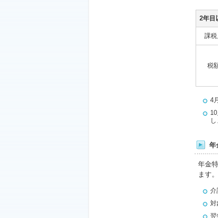
2年目
課税
税
4
1
し
年
年金
ます
介
対
翌