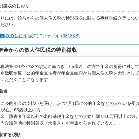
別徴収のしおり
りには、給与からの個人住民税の特別徴収に関する事務手続き等につい
ください。
別徴収のしおり
(3613KB)
年金からの個人住民税の特別徴収
法第321条7の2の規定に基づき、65歳以上の方で年金の所得に対し
特別徴収制度（公的年金支払者が年金支給額から個人住民税を天引きし
ていただくことになります。
象者
中に公的年金の支払いを受け、かつ4月1日に公的年金などの支払いを受
日現在、65歳以上の方。
金、障害者年金以外の老齢基礎年金などの支給年額が18万円以上の方
行う介護保険の特別徴収（天引き）が年金からされている方。
収する税額