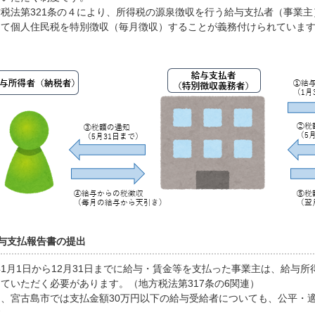
税法第321条の４により、所得税の源泉徴収を行う給与支払者（事業主
して個人住民税を特別徴収（毎月徴収）することが義務付けられていま
与支払報告書の提出
月1日から12月31日までに給与・賃金等を支払った事業主は、給与
ていただく必要があります。（地方税法第317条の6関連）
、宮古島市では支払金額30万円以下の給与受給者についても、公平・
す。