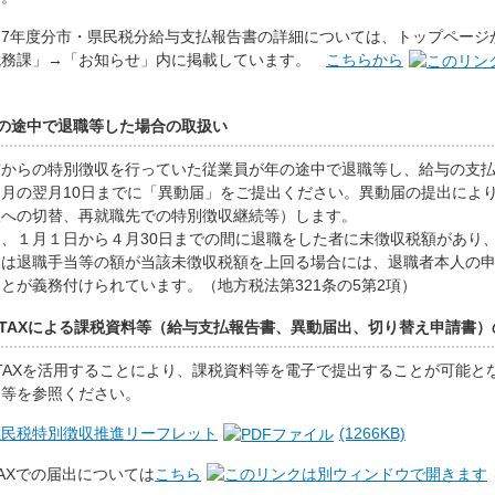
和7年度分市・県民税分給与支払報告書の詳細については、トップページ
税務課」→「お知らせ」内に掲載しています。
こちらから
。
の途中で退職等した場合の取扱い
からの特別徴収を行っていた従業員が年の途中で退職等し、給与の支払
た月の翌月10日までに「異動届」をご提出ください。異動届の提出によ
収への切替、再就職先での特別徴収継続等）します。
、１月１日から４月30日までの間に退職をした者に未徴収税額があり、
又は退職手当等の額が当該未徴収税額を上回る場合には、退職者本人の
とが義務付けられています。（地方税法第321条の5第2項）
LTAXによる課税資料等（給与支払報告書、異動届出、切り替え申請書
TAXを活用することにより、課税資料等を電子で提出することが可能と
ト等を参照ください。
住民税特別徴収推進リーフレット
(1266KB)
TAXでの届出については
こちら