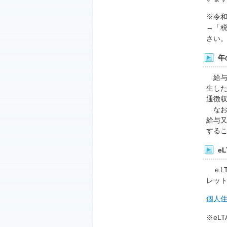
※令
→「
さい
年
給与
生し
通徴
なお
給与
するこ
e
ｅL
レッ
個人
※eL