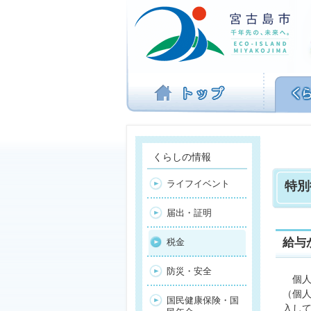
ナ
ビ
ゲ
ー
シ
ョ
ン
を
飛
ば
す
くらしの情報
ライフイベント
特別
届出・証明
給与
税金
防災・安全
個人
（個
国民健康保険・国
入し