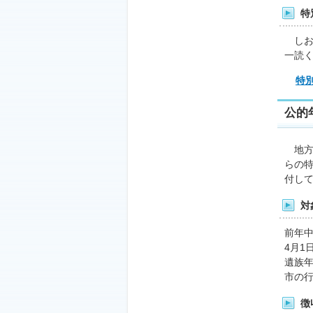
特
しお
一読
特
公的
地方税
らの
付し
対
前年
4月1
遺族年
市の
徴