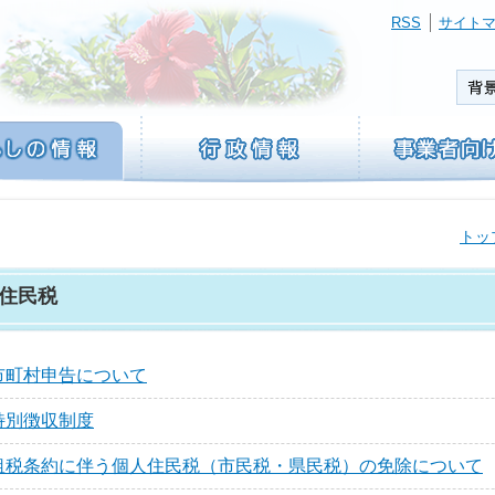
RSS
サイト
トッ
住民税
市町村申告について
特別徴収制度
租税条約に伴う個人住民税（市民税・県民税）の免除について