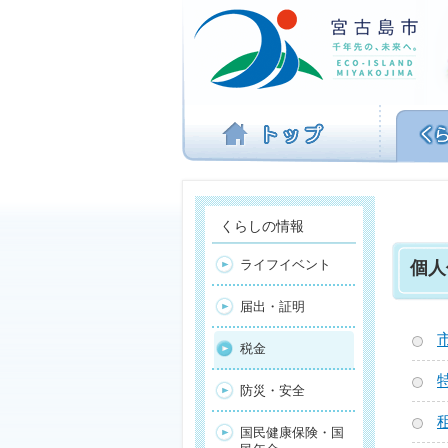
ナ
ビ
ゲ
ー
シ
ョ
ン
を
飛
ば
す
くらしの情報
ライフイベント
個人
届出・証明
税金
防災・安全
国民健康保険・国