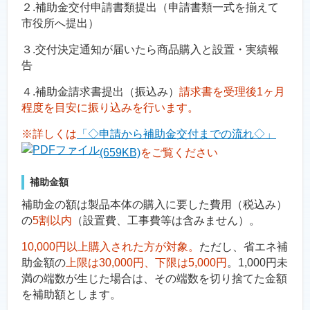
２.補助金交付申請書類提出（申請書類一式を揃えて
市役所へ提出）
３.交付決定通知が届いたら商品購入と設置・実績報
告
４.補助金請求書提出（振込み）
請求書を受理後1ヶ月
程度を目安に振り込みを行います。
※詳しくは
「◇申請から補助金交付までの流れ◇」
(659KB)
をご覧ください
補助金額
補助金の額は製品本体の購入に要した費用（税込み）
の
5割以内
（設置費、工事費等は含みません）。
10,000円以上購入された方が対象。
ただし、省エネ補
助金額の
上限は30,000円、下限は5,000円
。1,000円未
満の端数が生じた場合は、その端数を切り捨てた金額
を補助額とします。