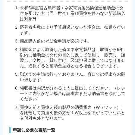
令和5年度宮古島市省エネ家電買製品換促進補助金の交
付を受けた方（同一世帯）及び買換を伴わない新規購入
は対象外
応募者多数により予算超過となった場合は、抽選を行い
ます。
商品購入前の補助金申請が必須です。
補助金により取得した省エネ家電製品は、取得から6年
以内に補助金の交付の目的に反して使用し、販売し、譲
渡し、交換し、貸し付け、又は担保に供してはなりませ
ん。違反すると補助金返還となる場合もございます。
郵送での申請は行っておりません。窓口での提出をお願
い致します。
領収書は内訳が分かるように提出してください。（レシ
ートに内訳がない場合は請求書または納品書を添付して
ください）
買換え前と買換え後の製品の消費電力（W（ワット））
を比較して買換え後の方が１W以上を下がっていないと
交付対象外となります。
申請に必要な書類一覧