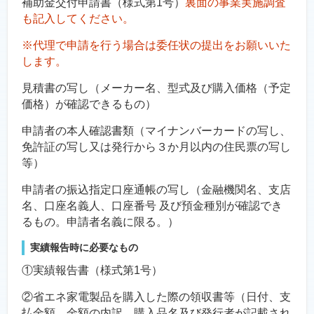
補助金交付申請書（様式第1号）
裏面の事業実施調査
も記入してください。
※代理で申請を行う場合は委任状の提出をお願いいた
します。
見積書の写し（メーカー名、型式及び購入価格（予定
価格）が確認できるもの）
申請者の本人確認書類（マイナンバーカードの写し、
免許証の写し又は発行から３か月以内の住民票の写し
等）
申請者の振込指定口座通帳の写し（金融機関名、支店
名、口座名義人、口座番号 及び預金種別が確認でき
るもの。申請者名義に限る。）
実績報告時に必要なもの
①実績報告書（様式第1号）
②省エネ家電製品を購入した際の領収書等（日付、支
払金額、金額の内訳、購入品名及び発行者が記載され