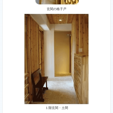
玄関の格子戸
１階玄関・土間