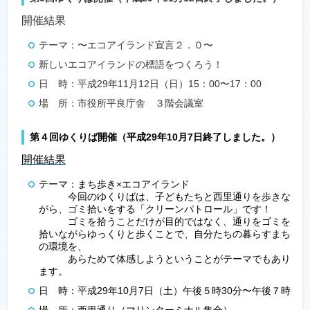
開催結果
テーマ：〜エコアイランド宣言２．０〜
新しいエコアイランドの標語をつくろう！
日 時：平成29年11月12日（日）15：00〜17：00
場 所：市役所平良庁舎 ３階会議室
第４回ゆくりば開催（平成29年10月7日終了しました。）
開催結果
テーマ：まち歩き×エコアイランド
今回のゆくりばは、子どもたちと西里通りを歩きな
がら、ゴミ拾いをする「クリーンパトロール」です！
ゴミを拾うことだけが目的ではなく、通りをゴミを
拾いながらゆっくりと歩くことで、自分たちの暮らすまち
の環境を、
あらためて体感しようということがテーマでもあり
ます。
日 時：平成29年10月7日（土）午後５時30分〜午後７時
場 所：西里通り（マリンターミナル集合）