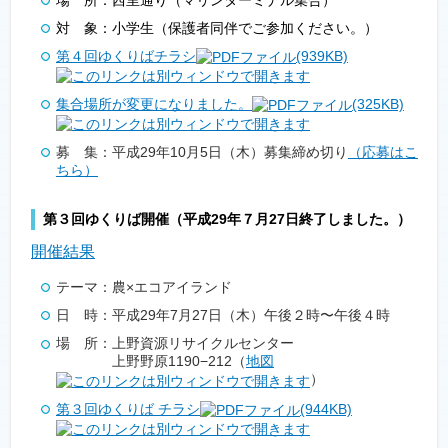
対 象：小学生（保護者同伴でご参加ください。）
第４回ゆくりばチラシ
(939KB)
集合場所が変更になりました。
(325KB)
募 集：平成29年10月5日（木）募集締め切り
（応募はこ
ちら）
第３回ゆくりば開催（平成29年７月27日終了しました。）
開催結果
テーマ：農×エコアイランド
日 時：平成29年7月27日（木）午後２時〜午後４時
場 所：上野資源リサイクルセンター
上野野原1190−212（
地図
）
第３回ゆくりば チラシ
(944KB)