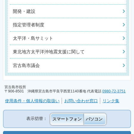
開発・建設
指定管理者制度
太平洋・島サミット
東北地方太平洋沖地震支援に関して
宮古島市議会
宮古島市役所
〒906-8501 沖縄県宮古島市平良字西里1140番地 代表電話
0980-72-3751
使用条件・個人情報の取扱い
お問い合わせ窓口
リンク集
表示切替：
スマートフォン
パソコン