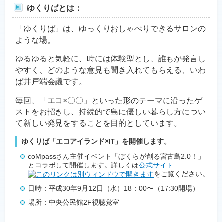
ゆくりばとは：
「ゆくりば」は、ゆっくりおしゃべりできるサロンの
ような場。
ゆるゆると気軽に、時には体験型とし、誰もが発言し
やすく、どのような意見も聞き入れてもらえる、いわ
ば井戸端会議です。
毎回、「エコ×〇〇」といった形のテーマに沿ったゲ
ストをお招きし、持続的で島に優しい暮らし方につい
て新しい発見をすることを目的としています。
ゆくりば「エコアイランド×IT」を開催します。
coMpassさん主催イベント「ぼくらが創る宮古島2.0！」
とコラボして開催します。詳しくは
公式サイト
をご覧ください。
日時：平成30年9月12日（水）18：00〜（17:30開場）
場所：中央公民館2F視聴覚室