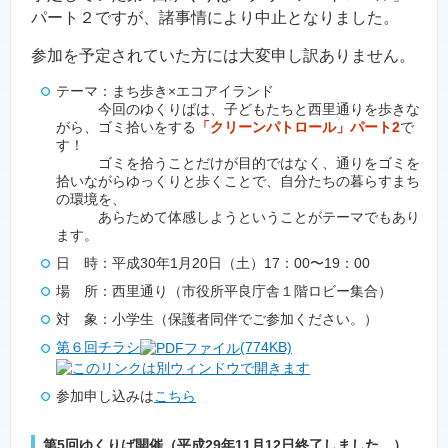
パート２ですが、諸事情により中止となりました。
参加を予定されていた方には大変申し訳ありません。
テーマ：まち歩き×エコアイランド
今回のゆくりばは、子どもたちと西里通りを歩きな
がら、ゴミ拾いをする
「クリーンパトロール」パート2
で
す！
ゴミを拾うことだけが目的ではなく、通りをゴミを
拾いながらゆっくりと歩くことで、自分たちの暮らすまち
の環境を、
あらためて体感しようということがテーマでもあり
ます。
日 時：平成30年1月20日（土）17：00〜19：00
場 所：西里通り（市役所平良庁舎１階ロビー集合）
対 象：小学生（保護者同伴でご参加ください。）
第６回チラシ
(774KB)
参加申し込みは
こちら
第5回ゆくりば開催（平成29年11月12日終了しました。）