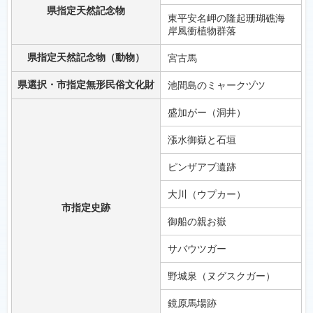
県指定天然記念物
東平安名岬の隆起珊瑚礁海
岸風衝植物群落
県指定天然記念物（動物）
宮古馬
県選択・市指定無形民俗文化財
池間島のミャークヅツ
盛加がー（洞井）
漲水御嶽と石垣
ピンザアブ遺跡
大川（ウプカー）
市指定史跡
御船の親お嶽
サバウツガー
野城泉（ヌグスクガー）
鏡原馬場跡