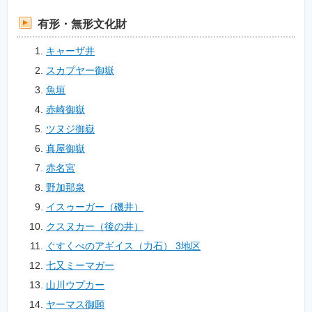
有形・無形文化財
キャーザ井
スカプヤー御嶽
魚垣
赤崎御嶽
ツヌジ御嶽
真屋御嶽
赤名宮
野加那泉
イスゥーガー（磯井）
クスヌカー（後の井）
ぐすくべのアギイス（力石） 3地区
七又ミーマガー
山川ウプカー
ヤーマス御願