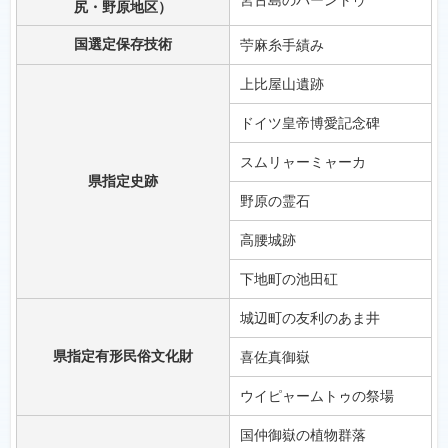
宮古島のパーントゥ
尻・野原地区）
国選定保存技術
苧麻糸手績み
上比屋山遺跡
ドイツ皇帝博愛記念碑
スムリャーミャーカ
県指定史跡
野原の霊石
高腰城跡
下地町の池田矼
城辺町の友利のあま井
県指定有形民俗文化財
喜佐真御嶽
ウイピャームトゥの祭場
国仲御嶽の植物群落