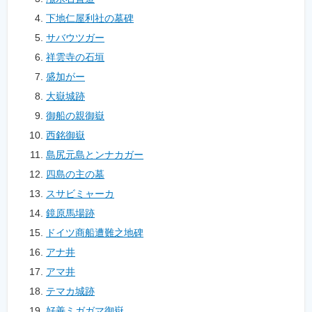
下地仁屋利社の墓碑
サバウツガー
祥雲寺の石垣
盛加がー
大嶽城跡
御船の親御嶽
西銘御嶽
島尻元島とンナカガー
四島の主の墓
スサビミャーカ
鏡原馬場跡
ドイツ商船遭難之地碑
アナ井
アマ井
テマカ城跡
好善ミガガマ御嶽