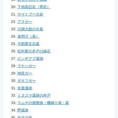
下地島巨岩（帯岩）
ヤマトブー大岩
アラガー
川満大殿の古墓
来間川（泉）
与那覇支石墓
松村家の井戸の縁石
ピンザアブ遺跡
フナハガー
神里ガー
ダキフガー
住屋遺跡
ミヌズマ遺跡の井戸
マムヤの屋敷跡・機織り場・墓
野城泉
金志川泉