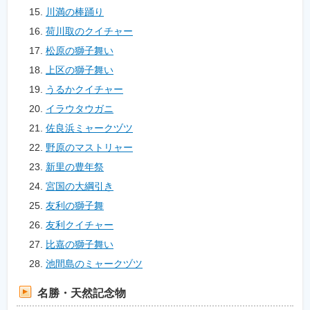
川満の棒踊り
荷川取のクイチャー
松原の獅子舞い
上区の獅子舞い
うるかクイチャー
イラウタウガニ
佐良浜ミャークヅツ
野原のマストリャー
新里の豊年祭
宮国の大綱引き
友利の獅子舞
友利クイチャー
比嘉の獅子舞い
池間島のミャークヅツ
名勝・天然記念物