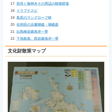
前井と御神木その周辺の植物群落
イラブナスビ
島尻のマングローブ林
佐和田の浜珊瑚礁・瑚礁面
白鳥崎岩礁海岸一帯
下地島南、西岩礁海岸一帯
文化財散策マップ