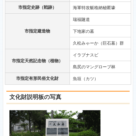
市指定史跡（戦跡）
海軍特攻艇格納秘匿壕
瑞福隧道
市指定建造物
下地家の墓
久松みゃーか（巨石墓）群
イラブナスビ
市指定天然記念物（植物）
島尻のマングローブ林
市指定有形民俗文化財
魚垣（カツ）
文化財説明板の写真