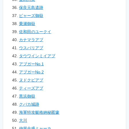
保良元島遺跡
ピャーズ御嶽
乗瀬御嶽
佐和田のユークイ
カナマラアブ
ウスバリアブ
タウワインミイアブ
アブガーNo.1
アブガーNo.2
ヌドクビアブ
ティーズアブ
黒浜御嶽
クバカ城跡
海軍特攻艇格納秘匿壕
大川
仲屋金盛ミャーカ