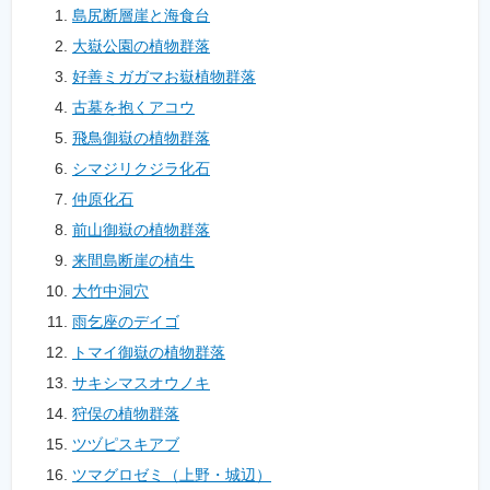
島尻断層崖と海食台
大嶽公園の植物群落
好善ミガガマお嶽植物群落
古墓を抱くアコウ
飛鳥御嶽の植物群落
シマジリクジラ化石
仲原化石
前山御嶽の植物群落
来間島断崖の植生
大竹中洞穴
雨乞座のデイゴ
トマイ御嶽の植物群落
サキシマスオウノキ
狩俣の植物群落
ツヅピスキアブ
ツマグロゼミ（上野・城辺）