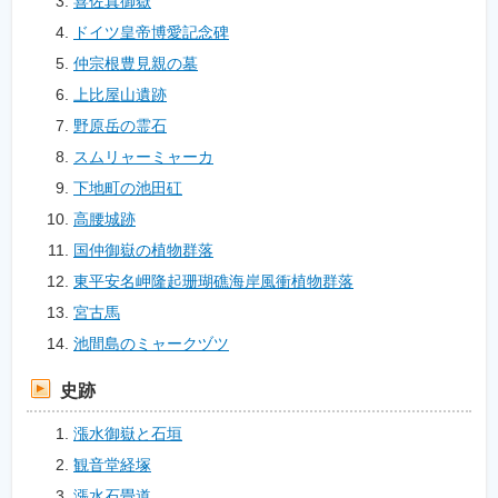
喜佐真御嶽
ドイツ皇帝博愛記念碑
仲宗根豊見親の墓
上比屋山遺跡
野原岳の霊石
スムリャーミャーカ
下地町の池田矼
高腰城跡
国仲御嶽の植物群落
東平安名岬隆起珊瑚礁海岸風衝植物群落
宮古馬
池間島のミャークヅツ
史跡
漲水御嶽と石垣
観音堂経塚
漲水石畳道