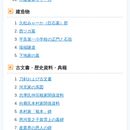
建造物
久松みゃーか（巨石墓）群
西ツガ墓
平良第一小学校の正門と石垣
瑞福隧道
下地家の墓
古文書・歴史資料・典籍
刀剣および古文書
河充家の系図
忠導氏仲宗根家関係資料
向裔氏本村家関係資料
本村家「報本」碑
恩河里之子親雲上の墓碑
産業界の恩人の碑