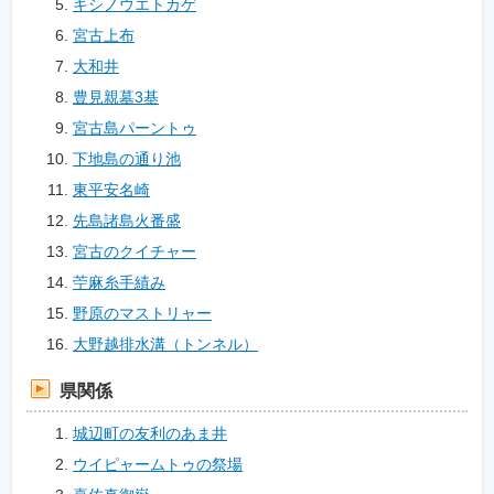
キシノウエトカゲ
宮古上布
大和井
豊見親墓3基
宮古島パーントゥ
下地島の通り池
東平安名崎
先島諸島火番盛
宮古のクイチャー
苧麻糸手績み
野原のマストリャー
大野越排水溝（トンネル）
県関係
城辺町の友利のあま井
ウイピャームトゥの祭場