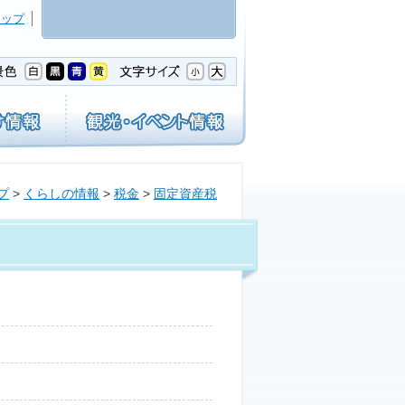
マップ
プ
>
くらしの情報
>
税金
>
固定資産税