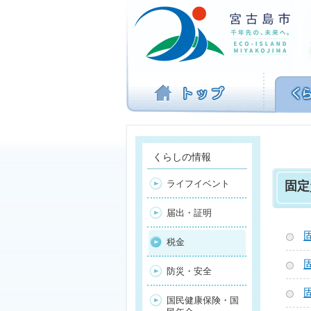
ナ
ビ
ゲ
ー
シ
ョ
ン
を
飛
ば
す
くらしの情報
ライフイベント
固定
届出・証明
税金
防災・安全
国民健康保険・国