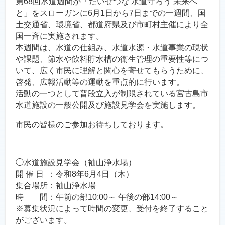
第68回水道週間が「たいせつな 水道守ろう 未来へ
と」をスローガンに6月1日から7日までの一週間、国
土交通省、環境省、都道府県及び市町村主催により全
国一斉に実施されます。
本週間は、水道の仕組み、水道水源・水道事業の現状
や課題、節水や飲料貯水槽の衛生管理の重要性等につ
いて、広く市民に理解と関心を寄せてもらうために、
啓発、広報活動等の運動を重点的に行います。
活動の一つとして普段立入が制限されている宮古島市
水道施設の一般公開及び施設見学会を実施します。
市民の皆様のご参加お待ちしております。
◯水道施設見学会（袖山浄水場）
開 催 日 ：令和8年6月4日（木）
集合場所：袖山浄水場
時 間：午前の部10:00～ 午後の部14:00～
※募集状況によって時間の変更、受付を終了すること
がございます。