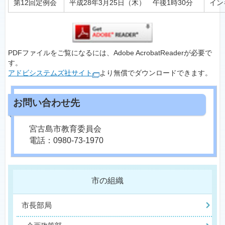
第12回定例会
平成28年3月25日（木） 午後1時30分
イン
PDFファイルをご覧になるには、Adobe AcrobatReaderが必要で
す。
アドビシステムズ社サイト
より無償でダウンロードできます。
宮古島市教育委員会
電話：0980-73-1970
市の組織
市長部局