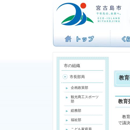
ナ
ビ
ゲ
ー
シ
ョ
ン
を
飛
ば
す
市の組織
市長部局
教育
企画政策部
観光商工スポーツ
教育
部
総務部
教育
福祉部
で議
こども家庭局