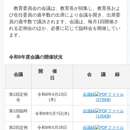
教育委員会の会議は、教育長が招集し、教育長およ
び在任委員の過半数の出席により会議を開き、出席委
員の過半数で議決されます。会議は、毎月1回開催さ
れる定例会のほか、必要に応じて臨時会を開催してい
ます。
令和8
年度会議の開催状況
開 催
会議
会 議 録
日
第1回定例
令和8年4月23日
会議録
会
(木)
(379KB)
第1回臨時
会議録
令和8年5月7日(木)
会
(105KB)
第2回定例
令和8年5月28日
会議録