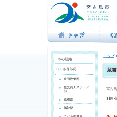
ナ
ビ
ゲ
ー
シ
ョ
ン
を
飛
ば
トップ
す
市の組織
市長部局
蔵書
企画政策部
観光商工スポーツ
宮古
部
利用
総務部
福祉部
こども家庭局