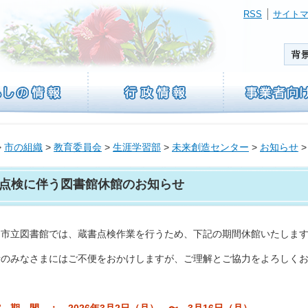
RSS
サイト
>
市の組織
>
教育委員会
>
生涯学習部
>
未来創造センター
>
お知らせ
>
点検に伴う図書館休館のお知らせ
島市立図書館では、蔵書点検作業を行うため、下記の期間休館いたしま
者のみなさまにはご不便をおかけしますが、ご理解とご協力をよろしく