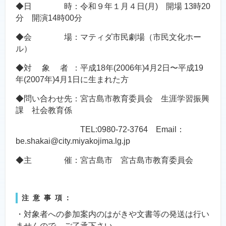
◆日 時：令和９年１月４日(月) 開場 13時20
分 開演14時00分
◆会 場：マティダ市民劇場（市民文化ホー
ル）
◆対 象 者 ：平成18年(2006年)4月2日〜平成19
年(2007年)4月1日に生まれた方
◆問い合わせ先：宮古島市教育委員会 生涯学習振興
課 社会教育係
TEL:0980-72-3764 Email：
be.shakai@city.miyakojima.lg.jp
◆主 催：宮古島市 宮古島市教育委員会
注 意 事 項 ：
・対象者への参加案内のはがきや文書等の発送は行い
ませんので、ご了承下さい。