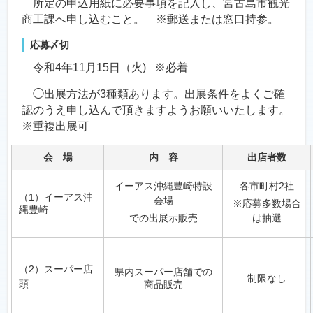
所定の申込用紙に必要事項を記入し、宮古島市観光
商工課へ申し込むこと。 ※郵送または窓口持参。
応募〆切
令和4年11月15日（火) ※必着
◯出展方法が3種類あります。出展条件をよくご確
認のうえ申し込んで頂きますようお願いいたします。
※重複出展可
会 場
内 容
出店者数
イーアス沖縄豊崎特設
各市町村2社
（1）イーアス沖
会場
※応募多数場合
縄豊崎
での出展示販売
は抽選
（2）スーパー店
県内スーパー店舗での
制限なし
頭
商品販売