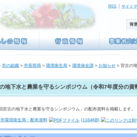
RSS
サイト
>
市の組織
>
市長部局
>
環境衛生局
>
環境保全課
>
お知らせ
> 宮古の
の地下水と農業を守るシンポジウム（令和7年度分の資
2回宮古の地下水と農業を守るシンポジウム」の配布資料を掲載します。
島市環境衛生局・配布資料
(1164KB)