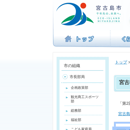
ナ
ビ
ゲ
ー
シ
ョ
ン
を
飛
ば
トップ
す
市の組織
市長部局
宮古
企画政策部
観光商工スポーツ
部
「第
総務部
宮古
福祉部
こども家庭局